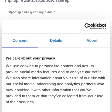
Πέμπτη, 10 Σεπτεμβρίου 2020
11:00 πμ
Προσθήκη στο ημερολόγιό σας
Online,
Η περίοδος εγγραφών έχει λήξει.
Συμμετοχή
Consent
Details
About
We care about your privacy
We use cookies to personalise content and ads, to
provide social media features and to analyse our traffic.
We also share information about your use of our site with
Δωρεάν On Line σεμινάριο.
our social media, advertising and analytics partners who
Το σεμινάριο απευθύνεται σε όσους επιθυμούν να
may combine it with other information that you’ve
έρθουν σε μια πρώτη επαφή με τις βασικές αρχές του
provided to them or that they’ve collected from your use
προγραμματισμού με το
Scratch
. Κατά την διάρκεια
of their services.
του σεμιναρίου θα αναλυθούν οι βασικές διαστάσεις