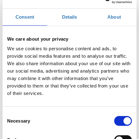
Consent
Details
About
Δωρεάν On Line σεμινάριο.
We care about your privacy
Το σεμινάριο απευθύνεται σε όσους επιθυμούν να
We use cookies to personalise content and ads, to
έρθουν σε μια πρώτη επαφή με τις βασικές αρχές του
provide social media features and to analyse our traffic.
προγραμματισμού με το
Scratch
. Κατά την διάρκεια
We also share information about your use of our site with
του σεμιναρίου θα αναλυθούν οι βασικές διαστάσεις
our social media, advertising and analytics partners who
της υπολογιστικής σκέψης και οι συμμετέχοντες θα
may combine it with other information that you’ve
δημιουργήσουν προγράμματα στο Scratch.
provided to them or that they’ve collected from your use
Προδιαγραφές:
Οι εκπαιδευόμενοι θα πρέπει να
of their services.
έχουν βασική εξοικείωση με τους υπολογιστές.
Προτείνεται η χρήση δύο οθονών για την
Consent
καλύτερη διεξαγωγή του σεμιναρίου, μία για την
Necessary
Selection
παρακολούθηση του σεμιναρίου και η δεύτερη για
την πρακτική εξάσκηση των συμμετεχόντων.