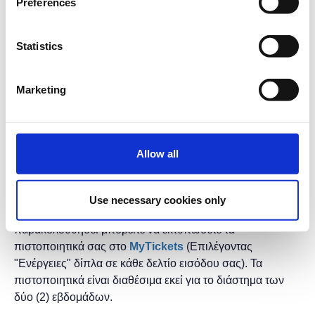
Preferences
Διάρκεια προγράμματος: 2 ώρες.
Η εκδήλωση γίνεται
με την υποστήριξη της
Statistics
"
Microsoft
Ελλάς"
και η
συμμετοχή για το κοινό είναι
δωρεάν.
Marketing
* Τα μαθήματα γίνονται μόνο με online παρουσία μέσω
του
Microsoft Teams
.
* Τα μαθήματα με το ίδιο τίτλο έχουν και το ίδιο
Allow all
περιεχόμενο, οπότε επιλέξτε να κάνετε έγγραφή μόνο σε
ένα, αυτό που σας βολεύει περισσότερο σε ώρες και
ημέρες.
Use necessary cookies only
* Μετά το τέλος τον μαθημάτων και αφού το έχετε
παρακολουθήσει μπορείτε να εκτυπώσετε τα
πιστοποιητικά ​σας στο
MyTickets
(Επιλέγοντας
"Ενέργειες" δίπλα σε κάθε δελτίο εισόδου σας). Τα
πιστοποιητικά είναι διαθέσιμα εκεί για το διάστημα των
δύο (2) εβδομάδων.