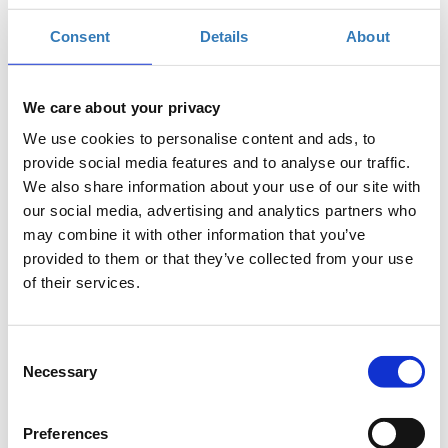
Consent
Details
About
We care about your privacy
Δωρεάν On Line σεμινάριο.
We use cookies to personalise content and ads, to
Το σεμινάριο απευθύνεται σε εκπαιδευτικούς Α/θμιας και
provide social media features and to analyse our traffic.
Β/θμιας Εκπαίδευσης (Δημόσιας και Ιδιωτικής), οι οποίοι
We also share information about your use of our site with
επιθυμούν να γνωρίσουν τις διαστάσεις της
our social media, advertising and analytics partners who
υπολογιστικής σκέψης στην εκπαίδευση και μέσα από
may combine it with other information that you’ve
σενάρια διερευνητικών διαδικασιών και χρήση του
provided to them or that they’ve collected from your use
Scratch να δημιουργήσουν τα δικά τους project.
of their services.
Προδιαγραφές:
Οι συμμετέχοντες θα πρέπει να έχουν
εξοικείωση με το Scratch. Προτείνεται η χρήση δύο
οθονών για την καλύτερη διεξαγωγή του σεμιναρίου, μία
Consent
για την παρακολούθηση του σεμιναρίου και η δεύτερη για
Necessary
Selection
την πρακτική εξάσκηση των συμμετεχόντων.
Διάρκεια προγράμματος:
2 ώρες.
Preferences