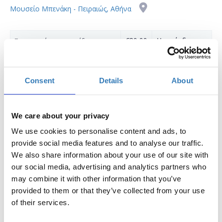
Μουσείο Μπενάκη - Πειραιώς, Αθήνα
€80,00
Η περίοδος
Συμμετοχή στην ημερίδα
εγγραφών έχει
λήξει.
Consent
Details
About
€55,00
Η περίοδος
Συμμετοχή στην ημερίδα για
εγγραφών έχει
Επαγγελματίες του Κλάδου
λήξει.
We care about your privacy
We use cookies to personalise content and ads, to
provide social media features and to analyse our traffic.
We also share information about your use of our site with
our social media, advertising and analytics partners who
may combine it with other information that you’ve
Μουσείο Μπενάκη (Πειραιώς 138
) -
Αθήνα
-
2
provided to them or that they’ve collected from your use
Δεκεμβρίου 2024
of their services.
Η ημερίδα
Ο
Σύνδεσμος Ελληνικών Επιχειρήσεων Σκίασης