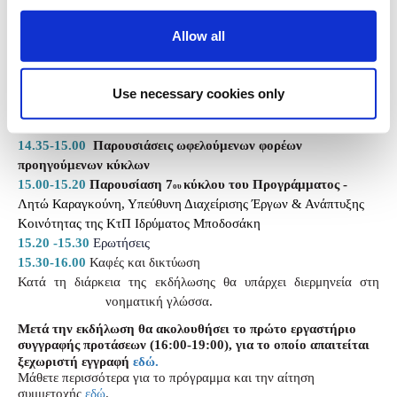
14.00-14.15
Προσέλευση και εγγραφές
14.15-14.25
Χ
αιρετισμός και παρουσίαση συνεργαζόμενων
Allow all
Ιδρυμάτων
-
Jennifer Clarke, Διευθύντρια Προγραμμάτων και
Δωρεών Ιδρύματος Μποδοσάκη
14.25-14.35
Το πρόγραμμα «Σημεία Στήριξης» έως σήμερα -
Use necessary cookies only
Σταυρούλα Παλαιολόγου, Επικεφαλής Προγραμμάτων
Ενδυνάμωσης της ΚτΠ Ιδρύματος Μποδοσάκη
14.35-15.00
Παρουσιάσεις ωφελούμενων φορέων
προηγούμενων κύκλων
15.00-15.20
Παρουσίαση 7
κύκλου του Προγράμματος -
ου
Λητώ Καραγκούνη, Υπεύθυνη Διαχείρισης Έργων & Ανάπτυξης
Κοινότητας της ΚτΠ Ιδρύματος Μποδοσάκη
15.20 -15.30
Ερωτήσεις
15.30-16.00
Καφές και δικτύωση
Κατά τη διάρκεια της εκδήλωσης θα υπάρχει διερμηνεία στη
νοηματική γλώσσα.
Μετά την εκδήλωση θα ακολουθήσει το πρώτο εργαστήριο
συγγραφής προτάσεων (16:00-19:00), για το οποίο απαιτείται
ξεχωριστή εγγραφή
εδώ.
Mάθετε περισσότερα για το πρόγραμμα και την αίτηση
συμμετοχής
εδώ
.