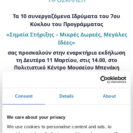
Τα 10 συνεργαζόμενα Ιδρύματα του 7ου
Κύκλου του Προγράμματος
«Σημεία Στήριξης – Μικρές Δωρεές, Μεγάλες
Ιδέες»
σας προσκαλούν στην εναρκτήρια εκδήλωση
τη Δευτέρα 11 Μαρτίου, στις 14.00, στο
Πολιτιστικό Κέντρο Μουσείου Μπενάκη
(
Πειραιώς 138 & Ανδρονίκου, 118 54 Αθήνα).
Το Πρόγραμμα «Σημεία Στήριξης» απευθύνεται σε μικρές
οργανώσεις της Κοινωνίας των Πολιτών στην Ελλάδα, τις
Consent
Details
About
οποίες υποστηρίζει στην υλοποίηση πρωτότυπων
δράσεων μικρής κλίμακας και μέγιστου κοινωνικού
αντίκτυπου, στην ενδυνάμωση των δομών τους, καθώς
We care about your privacy
και στην ανάπτυξη ικανοτήτων που θα συμβάλουν στη
βιωσιμότητά τους. Στο πλαίσιο του 7
κύκλου του
ου
We use cookies to personalise content and ads, to
Προγράμματος θα ενισχυθούν έως 36 δράσεις, με το