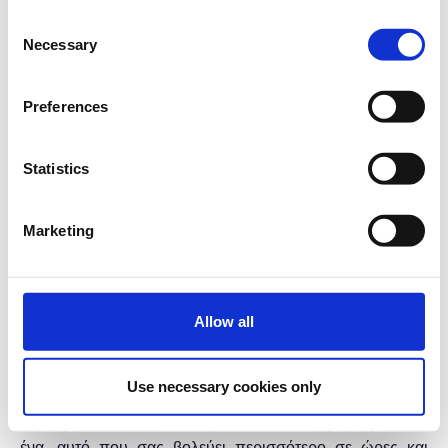
Σε ποια και σε πόσα Κοινωνικά Δίκτυα πρέπει να
Consent
βρίσκομαι;
Necessary
Selection
Πόσες φορές την εβδομάδα να κάνω post;
Να κάνω διαφήμιση ή όχι;
Ποια είναι τα Social Media trends της εποχής;
Preferences
Η σωστή αρχή είναι το ήμισυ του παντός και αυτό το
μάθημα περιλαμβάνει όλα όσα χρειάζεστε για να την
Statistics
κάνετε!
Διάρκεια προγράμματος: 1 ώρα.
Marketing
Η εκδήλωση γίνεται
με την υποστήριξη της
"
Microsoft
Hellas"
και η
συμμετοχή για το κοινό είναι
δωρεάν.
Allow all
* Τα μαθήματα γίνονται μόνο με online παρουσία μέσω
του
Microsoft Teams
.
Use necessary cookies only
* Τα μαθήματα με το ίδιο τίτλο έχουν και το ίδιο
περιεχόμενο, οπότε επιλέξτε να κάνετε έγγραφή μόνο σε
ένα, αυτό που σας βολεύει περισσότερο σε ώρες και