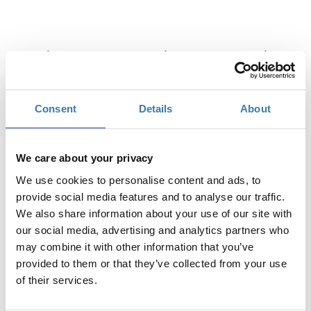
Δωρεάν On Line σεμινάριο αποκλειστικά για
γυναίκες.
Τα online σεμινάρια
TTS: Women & Tech | Virtual
Series
απευθύνονται αποκλειστικά σε γυναίκες,
Consent
Details
About
στοχεύοντας στην βελτίωση των ψηφιακών τους
δεξιοτήτων, την επαγγελματική ενδυνάμωση τους και την
μείωση του gender gap στην Ελλάδα.
We care about your privacy
We use cookies to personalise content and ads, to
Το σεμινάριο απευθύνεται σε συμμετέχουσες οι οποίες
provide social media features and to analyse our traffic.
επιθυμούν να ανακαλύψουν τη δύναμη των Κοινωνικών
We also share information about your use of our site with
Δικτύων και να γνωρίσουν όλα όσα μπορούν να
our social media, advertising and analytics partners who
προσφέρουν σε εκείνες και την επιχείρησή τους.
may combine it with other information that you’ve
Σε αυτό το εισαγωγικό μάθημα θα καλύφθούν όλες οι
provided to them or that they’ve collected from your use
γενικές έννοιες και οι βασικές απορίες που μας
of their services.
απασχολούν γύρω από το θέμα των Social Media: