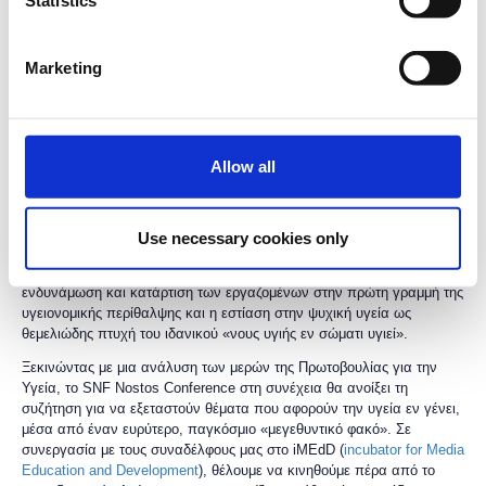
Statistics
μαζί, κοινό και ομιλητές, σχετικά με την υγεία, έναν από τους
κεντρικούς άξονες δράσης του Ιδρύματος Σταύρος Νιάρχος (ΙΣΝ).
Το συνέδριο θα ξεκινήσει εστιάζοντας στην εν εξελίξει
Πρωτοβουλία
Marketing
για την Υγεία του ΙΣΝ
στην Ελλάδα, η οποία αποτελεί τη δεύτερη
μεγαλύτερη δωρεά στην ιστορία του Ιδρύματος, μετά από την
κατασκευή του ΚΠΙΣΝ. Η Πρωτοβουλία για την Υγεία περιλαμβάνει 17
ξεχωριστά έργα τα οποία, συνδυαστικά, προσπαθούν να συμβάλουν
Allow all
στην αντιμετώπιση ενός μεγάλου φάσματος ζητημάτων που
σχετίζονται με την υγεία. Παραδείγματα των στόχων της
Πρωτοβουλίας αποτελούν η προώθηση της δίκαιης, καθολικά
προσβάσιμης και υψηλής ποιότητας ιατρικής φροντίδας και
Use necessary cookies only
περίθαλψης για τις μη μητροπολιτικές περιοχές, η οικοδόμηση
ανθρωποκεντρικών και περιβαλλοντικά βιώσιμων νοσοκομείων, η
ενδυνάμωση και κατάρτιση των εργαζομένων στην πρώτη γραμμή της
υγειονομικής περίθαλψης και η εστίαση στην ψυχική υγεία ως
θεμελιώδης πτυχή του ιδανικού «νους υγιής εν σώματι υγιεί».
Ξεκινώντας με μια ανάλυση των μερών της Πρωτοβουλίας για την
Υγεία, το SNF Nostos Conference στη συνέχεια θα ανοίξει τη
συζήτηση για να εξεταστούν θέματα που αφορούν την υγεία εν γένει,
μέσα από έναν ευρύτερο, παγκόσμιο «μεγεθυντικό φακό». Σε
συνεργασία με τους συναδέλφους μας στο iMEdD (
incubator for Media
Education and Development
), θέλουμε να κινηθούμε πέρα από το