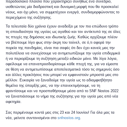
παραδοσιακό πλαίσιο που χαρακτηρίζει συνήθως ένα συνέδριο,
υιοθετώντας μία διαδραστική και δυναμική μορφή που θα προσκαλεί
νέους, και όχι μόνο, να συμμετέχουν ενεργά, συνδιαμορφώνοντας το
περιεχόμενο της συζήτησης.
Τα τελευταία δύο χρόνια έχουν αναδείξει με τον πιο επώδυνο τρόπο
τη σπουδαιότητα της υγείας ως αγαθού και τον αντίκτυπό της σε όλες
τις πτυχές της δημόσιας και ιδιωτικής ζωής. Καθώς αρχίζουμε πλέον
να βλέπουμε λίγο φως στην άκρη του τούνελ, σε ό,τι αφορά την
πορεία της πανδημίας, είναι πια σαφές ότι δεν έχει κανείς μας την
πολυτέλεια να συνεχίσουμε να αντιμετωπίζουμε την υγεία επιδερμικά
ή να περιορίζουμε τη συζήτηση μεταξύ ειδικών μόνο. Με λίγα λόγια,
οφείλουμε να επαναπροσδιορίσουμε κάθε πτυχή της, για να είμαστε
σε θέση να αντιμετωπίσουμε αποτελεσματικά τόσο τις σημερινές όσο
και άλλες προκλήσεις που μπορεί να εμφανιστούν μπροστά μας στο
μέλλον. Ευκαιρία να ξαναδούμε την υγεία ως το αδιαμφισβήτητο
θεμέλιο της ύπαρξής μας, να την επανεκτιμήσουμε, να τη
φροντίσουμε και να προσπαθήσουμε μέσα από το SNF Nostos 2022
να ξαναπιάσουμε το νήμα της συζήτησης για την υγεία μας από νέα
αφετηρία.
Σας περιμένουμε κοντά μας στις 23 και 24 Ιουνίου! Για όλα μας τα
νέα, μείνετε συντονισμένοι στο
snfnostos.org
.