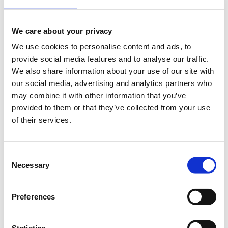
We care about your privacy
We use cookies to personalise content and ads, to
provide social media features and to analyse our traffic.
We also share information about your use of our site with
Το SNF Nostos 2022 θα πραγματοποιηθεί στις 23 και στις 24 Ιουνίου
our social media, advertising and analytics partners who
στο
Κέντρο Πολιτισμού Ίδρυμα Σταύρος Νιάρχος (ΚΠΙΣΝ)
.
may combine it with other information that you’ve
Χτίζοντας πάνω σε μια πορεία έντεκα ετών, στόχος του SNF Nostos
provided to them or that they’ve collected from your use
είναι να φέρει κοντά ανήσυχα πνεύματα από κάθε χώρο σκέψης και
δράσης, να προβληματίσει και να ανοίξει τη συζήτηση γύρω από τα
of their services.
καίρια θέματα της εποχής μας, αλλά και να προσφέρει ένα
πολυσυλλεκτικό καλλιτεχνικό, εκπαιδευτικό και ψυχαγωγικό
πρόγραμμα, δωρεάν και ανοιχτό για όλους.
Consent
Necessary
Φέτος, το SNF Nostos επιστρέφει με φυσική παρουσία,
Selection
προσκαλώντας μας σε ένα συμπυκνωμένο διήμερο, με στόχο να
διερευνήσουμε σε βάθος το θεμελιώδες ζήτημα της υγείας. Κορυφαίες
στιγμές του διημέρου αποτελούν ο αγώνας δρόμου
SNF Nostos Run
,
Preferences
το SNF Nostos Conference, οι
Διάλογοι του ΙΣΝ
, δύο συναυλίες και
ένα φαντασμαγορικό drone show που θα φωτίσει τον νυχτερινό
ουρανό. Σκοπός μας είναι να μιλήσουμε και να προβληματιστούμε