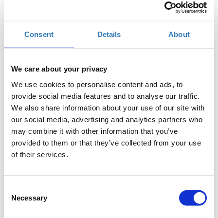
Η περίοδος εγγραφών έχει λήξει.
Συμμετοχή
Consent
Details
About
We care about your privacy
We use cookies to personalise content and ads, to
provide social media features and to analyse our traffic.
We also share information about your use of our site with
Ένα υπερσύγχρονο, δημόσιο νοσοκομείο διεθνών
our social media, advertising and analytics partners who
προδιαγραφών στην πόλη της Σπάρτης, με ιατρο-
may combine it with other information that you’ve
διαγνωστικό εξοπλισμό τελευταίας τεχνολογίας, που
provided to them or that they’ve collected from your use
περιλαμβάνει αποκλειστικά μονόκλινα και δίκλινα δωμάτια
νοσηλείας, σχεδιασμένο να είναι ενεργειακά αποδοτικό και
of their services.
φιλικό προς το περιβάλλον, και, κυρίως, ανοιχτό και
προσβάσιμο για όλους τους ασθενείς
.
Consent
Σε λίγα χρόνια η Σπάρτη θα αποκτήσει το
νέο Γενικό
Necessary
Selection
Νοσοκομείο Σπάρτης ΙΣΝ
με αποκλειστική δωρεά από το
Ίδρυμα Σταύρος Νιάρχος (ΙΣΝ), με σκοπό τη βελτίωση της