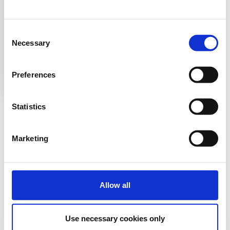
9
10
11
12
13
14
15
Consent
16
17
18
19
20
21
22
Necessary
Selection
23
24
25
26
27
28
29
30
31
1
2
3
4
5
Preferences
: Διαθέσιμες θέσεις αυτή την ημέρα
Statistics
: Οι θέσεις εξαντλήθηκαν αυτή την ημέρα
Marketing
Επιλεγμένη ημερομηνία
Πέμπτη, 6 Αυγούστου 2026
Επιλέξτε τύπο και ποσότητα​ εισιτηρίων
Allow all
Δεν υπάρχουν προγραμματισμένες εκδηλώσεις
Use necessary cookies only