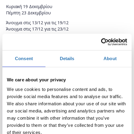
Κυριακή 19 Δεκεμβρίου
Πέμπτη 23 Δεκεμβρίου
Άνοιγμα στις 13/12 για τις 19/12
Άνοιγμα στις 17/12 για τις 23/12
11.00-13.00 | Μεσογειακός Κήπος
Για οικογένειες με παιδιά 4-12 ετών (συμμετοχές ανά
οικογένεια έως 4 άτομα)
Consent
Details
About
Έως 30 συμμετοχές
Ελεύθερη είσοδος, με ηλεκτρονική προεγγραφή
We care about your privacy
Σχεδιασμός-υλοποίηση: Η Παρέα του Δάσους
We use cookies to personalise content and ads, to
provide social media features and to analyse our traffic.
We also share information about your use of our site with
our social media, advertising and analytics partners who
Sun
Mon
Tue
Wed
Thu
Fri
Sat
may combine it with other information that you’ve
26
27
28
29
30
31
1
provided to them or that they’ve collected from your use
of their services.
2
3
4
5
6
7
8