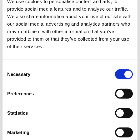
We use cookies to personalise content and ads, to
provide social media features and to analyse our traffic.
Δημοτικά Σχολεία Κολλεγίου, Campus Κάντζας,
We also share information about your use of our site with
Παλλήνη
our social media, advertising and analytics partners who
may combine it with other information that you’ve
provided to them or that they’ve collected from your use
Η Επιτροπή Γονέων-Parents Fund Drive
of their services.
με τον συντονισμό του Development Office και την
υποστήριξη του Σχολείου
διοργανώνει την εκδήλωση
Spring Day
Μια μέ
ρα για την
Consent
οικογένεια στο Σχολείο μας!
Necessary
Selection
το Σάββατο,
10 Μαΐου 2025
στα Δημοτικά Σχολεία Κολλεγίου, Campus Κάντζας.
Preferences
Δείτε το πρόγραμμα
εδώ
.
Η εκδήλωση στηρίζει το Πρόγραμμα Υποτροφιών του
Statistics
Κολλεγίου.
Η διάθεση εισιτηρίων αφορά στη συμμετοχή των παιδιών.
ΑΠΑΡΑΙΤΗΤΗ
προϋπόθεση συμμετοχής του παιδιού
Marketing
είναι η παρουσία ενήλικα συνοδού καθόλη τη διάρκεια της