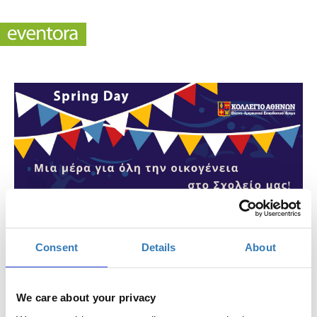
Spring Day Μια μέρα για όλη την οικογένεια στο
Σχολείο μας! - Σάββατο, 10 Μαΐου 2025
Consent
Details
About
Πότε;
Σάββατο, 10 Μαΐου 2025
11:00 πμ
We care about your privacy
Προσθήκη στο ημερολόγιό σας