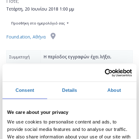
Πότε;
Τετάρτη, 20 Ιουνίου 2018
1:00 μμ
Προσθήκη στο ημερολόγιό σας
Found.ation, Αθήνα
Η περίοδος εγγραφών έχει λήξει.
Συμμετοχή
Consent
Details
About
Τι είναι μία βάση δεδομένων;
Πώς μπορούμε να δημιουργήσουμε μία βάση
We care about your privacy
δεδομένων;
We use cookies to personalise content and ads, to
provide social media features and to analyse our traffic.
Πώς μπορούμε να διαχειριστούμε μία βάση
We also share information about your use of our site with
δεδομένων;