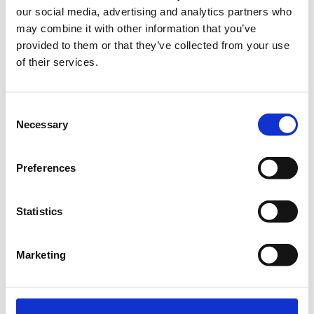
our social media, advertising and analytics partners who
Η SQL είναι ουσιαστικά μία γλώσσα , η οποία όπως
may combine it with other information that you’ve
θα δούμε και στην συνέχεια μας εξυπηρετεί στην
provided to them or that they’ve collected from your use
επίλυση των παραπάνω ζητημάτων.
of their services.
Απευθύνεται σε άτομα με εξοικείωση στη χρήση
υπολογιστών και διαδικτύου που ενδιαφέρονται να
Consent
δημιουργήσουν ή/και να διαχειριστούν μια βάση
Necessary
Selection
δεδομένων για την προώθηση των επαγγελματικών
τους επιδιώξεων.
Preferences
Βασικά Σημεία
Statistics
Εισαγωγή στις βασικές έννοιες μιας βάσης
δεδομένων
Marketing
Παραδείγματα χρήσης βάσης δεδομένων
Εντολές SQL για ερωτήματα «queries» σε μια βάση
δεδομένων
Διαχείριση μιας βάσης δεδομένων με SQL