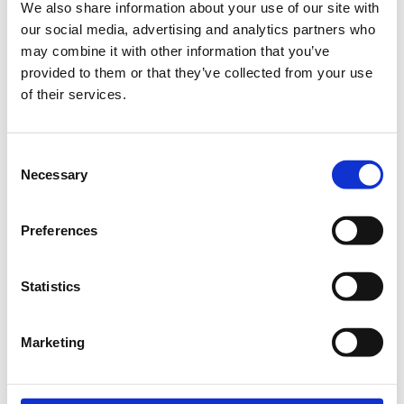
Πώς μπορούμε να διαχειριστούμε μία βάση
We also share information about your use of our site with
δεδομένων;
our social media, advertising and analytics partners who
may combine it with other information that you’ve
Η SQL είναι ουσιαστικά μία γλώσσα , η οποία όπως
provided to them or that they’ve collected from your use
θα δούμε και στην συνέχεια μας εξυπηρετεί στην
of their services.
επίλυση των παραπάνω ζητημάτων.
Απευθύνεται σε άτομα με εξοικείωση στη χρήση
υπολογιστών και διαδικτύου που ενδιαφέρονται να
Consent
δημιουργήσουν ή/και να διαχειριστούν μια βάση
Necessary
Selection
δεδομένων για την προώθηση των επαγγελματικών
τους επιδιώξεων.
Preferences
Βασικά Σημεία
Statistics
Εισαγωγή στις βασικές έννοιες μιας βάσης
δεδομένων
Marketing
Παραδείγματα χρήσης βάσης δεδομένων
Εντολές SQL για ερωτήματα «queries» σε μια βάση
δεδομένων