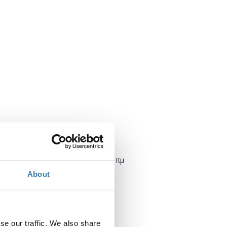
Πότε;
Δευτέρα, 16 Ιουλίου 2018
10:30 πμ
About
Προσθήκη στο ημερολόγιό σας
Πού;
se our traffic. We also share