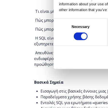
information about your use of
other information that you’ve
Τι είναι μία βάση δεδομένων;
Πώς μπορούμε να δημιουργήσουμε μία
Consent
Necessary
Selection
Πώς μπορούμε να διαχειριστούμε μία 
Η SQL είναι ουσιαστικά μία γλώσσα , η
εξυπηρετεί στην επίλυση των παραπάν
Απευθύνεται σε άτομα με εξοικείωση σ
ενδιαφέρονται να δημιουργήσουν ή/και
προώθηση των επαγγελματικών τους επ
Βασικά Σημεία
Εισαγωγή στις βασικές έννοιες μια
Παραδείγματα χρήσης βάσης δεδομ
Εντολές SQL για ερωτήματα «querie