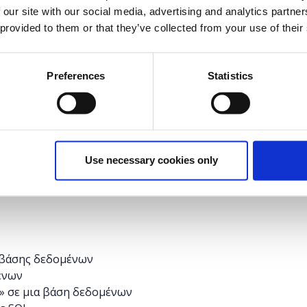
 our site with our social media, advertising and analytics partn
 provided to them or that they’ve collected from your use of their
 βάση δεδομένων;
Preferences
Statistics
βάση δεδομένων;
 οποία όπως θα δούμε και στην συνέχεια μας
ω ζητημάτων.
τη χρήση υπολογιστών και διαδικτύου που
Use necessary cookies only
 να διαχειριστούν μια βάση δεδομένων για την
ιδιώξεων.
ς βάσης δεδομένων
ένων
s» σε μια βάση δεδομένων