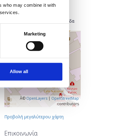
Found.ation
ers who may combine it with
Ευρυσθέως 2
 services.
118 54 Αθήνα
Κεντρικός Τομέας Αθηνών, Ελλάδα
Marketing
+
–
Allow all
Â©
OpenLayers
|
OpenStreetMap
contributors
Προβολή μεγαλύτερου χάρτη
Επικοινωνία