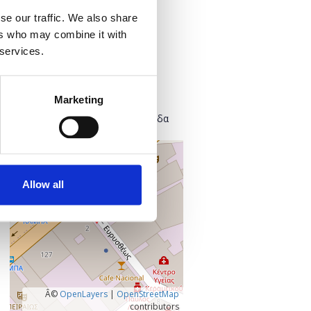
Προσθήκη στο ημερολόγιό σας
se our traffic. We also share
ers who may combine it with
 services.
Πού;
Found.ation
Ευρυσθέως 2
Marketing
118 54 Αθήνα
Κεντρικός Τομέας Αθηνών, Ελλάδα
+
–
Allow all
Â©
OpenLayers
|
OpenStreetMap
contributors