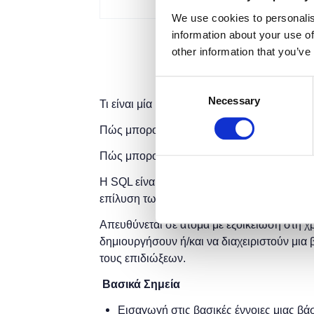
We use cookies to personalis
information about your use of
other information that you’ve
Consent
Necessary
Selection
Τι είναι μία βάση δεδομένων;
Πώς μπορούμε να δημιουργήσουμε μία βά
Πώς μπορούμε να διαχειριστούμε μία βάση
Η SQL είναι ουσιαστικά μία γλώσσα , η οπο
επίλυση των παραπάνω ζητημάτων.
Απευθύνεται σε άτομα με εξοικείωση στη χ
δημιουργήσουν ή/και να διαχειριστούν μι
τους επιδιώξεων.
Βασικά Σημεία
Εισαγωγή στις βασικές έννοιες μιας β