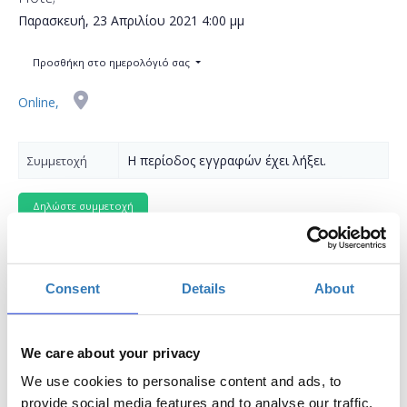
Παρασκευή, 23 Απριλίου 2021
4:00 μμ
Προσθήκη στο ημερολόγιό σας
Online,
Η περίοδος εγγραφών έχει λήξει.
Συμμετοχή
Consent
Details
About
Δωρεάν On Line σεμινάριο
H εβδομάδα Girls in ICT της Socialinnov τελεί υπό την
We care about your privacy
Αιγίδα της Γενικής Γραμματείας Δημογραφικής και
We use cookies to personalise content and ads, to
Οικογενειακής Πολιτικής και Ισότητας των Φύλων.
provide social media features and to analyse our traffic.