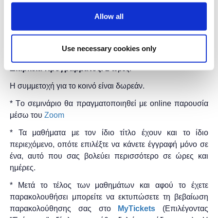
Προδιαγραφές:
Τις μαθήτριες μπορούν να εγγραψούν
Allow all
μόνο οι γονείς - κηδεμόνες τους, συμπληρώνοντας εκείνοι
την φόρμα συμμετοχής και δίνοντας την άδεια τους για την
Use necessary cookies only
συμμετοχή του ανήλικου μαθητή.
Διάρκεια προγράμματος:
2 ώρες.
Η
συμμετοχή για το κοινό είναι δωρεάν.
* Τo σεμινάριο θα πραγματοποιηθεί με online παρουσία
μέσω του
Zoom
* Τα μαθήματα με τον ίδιο τίτλο έχουν και το ίδιο
περιεχόμενο, οπότε επιλέξτε να κάνετε έγγραφή μόνο σε
ένα, αυτό που σας βολεύει περισσότερο σε ώρες και
ημέρες.
* Μετά το τέλος των μαθημάτων και αφού το έχετε
παρακολουθήσει μπορείτε να εκτυπώσετε τη βεβαίωση
παρακολούθησης ​σας στο
MyTickets
(Επιλέγοντας