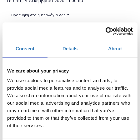
Τετάρτη, 9 Δεκεμβρίου 2020
11:00 πμ
Προσθήκη στο ημερολόγιό σας
Online,
Η περίοδος εγγραφών έχει λήξει.
Consent
Details
About
Συμμετοχή
We care about your privacy
We use cookies to personalise content and ads, to
provide social media features and to analyse our traffic.
We also share information about your use of our site with
Δωρεάν On Line σεμινάριο.
our social media, advertising and analytics partners who
Το σεμινάριο απευθύνεται σε συμμετέχοντες, οι οποίοι
may combine it with other information that you’ve
επιθυμούν να μάθουν πως μπορούν να επεξεργαστούν
provided to them or that they’ve collected from your use
και να δημιουργήσουν βίντεο χρησιμοποιώντας
of their services.
εφαρμογές των windows 10. Στο σεμινάριο θα γίνει