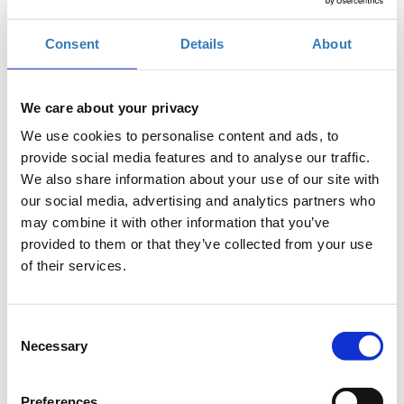
Consent
Details
About
Δωρεάν On Line σεμινάριο.
We care about your privacy
Το σεμινάριο απευθύνεται σε συμμετέχοντες, οι οποίοι
We use cookies to personalise content and ads, to
επιθυμούν να μάθουν πως μπορούν να επεξεργαστούν
provide social media features and to analyse our traffic.
και να δημιουργήσουν βίντεο χρησιμοποιώντας
We also share information about your use of our site with
εφαρμογές των windows 10. Στο σεμινάριο θα γίνει
our social media, advertising and analytics partners who
εισαγωγή στο Stream και στα βασικά χαρακτηριστικά του
may combine it with other information that you’ve
καθώς και δημιουργία διαδραστικών βίντεο.
provided to them or that they’ve collected from your use
Προδιαγραφές:
Οι εκπαιδευόμενοι θα πρέπει να
of their services.
έχουν βασική εξοικείωση με τους υπολογιστές και
π
ροτείνεται η χρήση δύο οθονών για την καλύτερη
Consent
διεξαγωγή του σεμιναρίου, μία για την
Necessary
Selection
παρακολούθηση του σεμιναρίου και η δεύτερη για
την πρακτική εξάσκηση των συμμετεχόντων.
Preferences