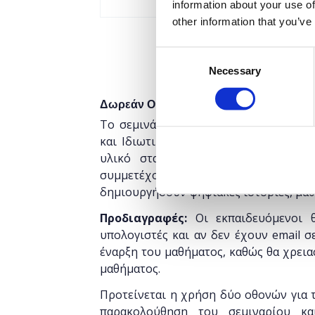
information about your use of
other information that you’ve
Consent
Necessary
Selection
Δωρεάν On Line σεμινάριο.
Το σεμινάριο απευθύνεται σε εκπαιδευ
και Ιδιωτικής), οι οποίοι επιθυμούν
υλικό στα πλαίσια της υβριδικής 
συμμετέχοντες θα γνωρίσουν το Offic
δημιουργήσουν ψηφιακές ιστορίες, μαθ
Προδιαγραφές:
Οι εκπαιδευόμενοι θ
υπολογιστές και αν δεν έχουν email σ
έναρξη του μαθήματος, καθώς θα χρεια
μαθήματος.
Προτείνεται η χρήση δύο οθονών για τ
παρακολούθηση του σεμιναρίου κ