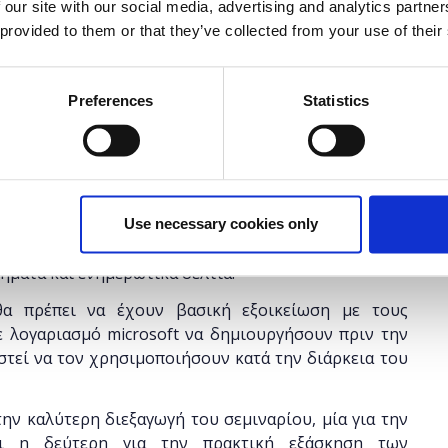
έχει λήξει.
 our site with our social media, advertising and analytics partn
 provided to them or that they’ve collected from your use of their
Preferences
Statistics
τικούς Α/θμιας και Β/θμιας Εκπαίδευσης (Δημόσιας
 να μάθουν πως μπορούν να δημιουργήσουν ψηφιακό
μάθησης. Κατά την διάρκεια του σεμιναρίου οι
Use necessary cookies only
e Sway και τα βασικά χαρακτηριστικά του, ενώ θα
ήματα και ενημερωτικά δελτία.
α πρέπει να έχουν βασική εξοικείωση με τους
ε λογαριασμό microsoft να δημιουργήσουν πριν την
στεί να τον χρησιμοποιήσουν κατά την διάρκεια του
ην καλύτερη διεξαγωγή του σεμιναρίου, μία για την
αι η δεύτερη για την πρακτική εξάσκηση των