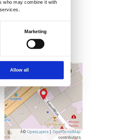
ers who may combine it with
Προσθήκη στο ημερολόγιό σας
 services.
Πού;
Marketing
Online
Microsoft Teams
,
+
Allow all
–
Â©
OpenLayers
|
OpenStreetMap
contributors