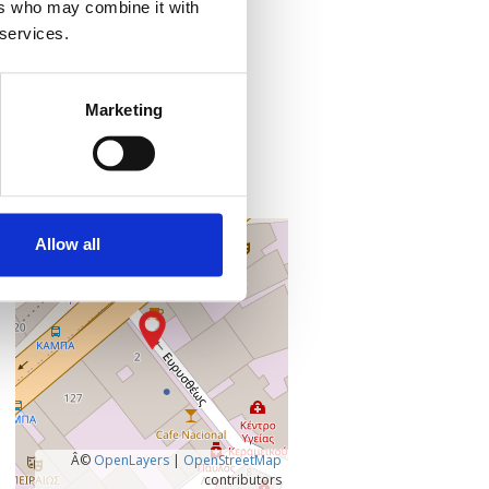
ers who may combine it with
Προσθήκη στο ημερολόγιό σας
 services.
Πού;
Marketing
Online
Microsoft Teams
,
+
Allow all
–
Â©
OpenLayers
|
OpenStreetMap
contributors