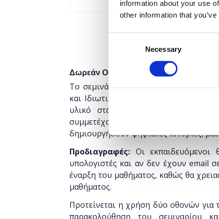
information about your use of
other information that you’ve
Consent
Necessary
Selection
Δωρεάν On Line σεμινάριο.
Το σεμινάριο απευθύνεται σε εκπαιδευ
και Ιδιωτικής), οι οποίοι επιθυμούν
υλικό στα πλαίσια της υβριδικής 
συμμετέχοντες θα γνωρίσουν το Offic
δημιουργήσουν ψηφιακές ιστορίες, μαθ
Προδιαγραφές:
Οι εκπαιδευόμενοι θ
υπολογιστές και αν δεν έχουν email σ
έναρξη του μαθήματος, καθώς θα χρεια
μαθήματος.
Προτείνεται η χρήση δύο οθονών για τ
παρακολούθηση του σεμιναρίου κ