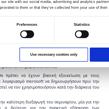
έχει λήξει.
 our site with our social media, advertising and analytics partn
 provided to them or that they’ve collected from your use of their
Preferences
Statistics
τικούς Α/θμιας και Β/θμιας Εκπαίδευσης (Δημόσιας
 να μάθουν πως μπορούν να δημιουργήσουν ψηφιακό
μάθησης. Κατά την διάρκεια του σεμιναρίου οι
Use necessary cookies only
e Sway και τα βασικά χαρακτηριστικά του, ενώ θα
ήματα και ενημερωτικά δελτία.
α πρέπει να έχουν βασική εξοικείωση με τους
ε λογαριασμό microsoft να δημιουργήσουν πριν την
στεί να τον χρησιμοποιήσουν κατά την διάρκεια του
ην καλύτερη διεξαγωγή του σεμιναρίου, μία για την
αι η δεύτερη για την πρακτική εξάσκηση των