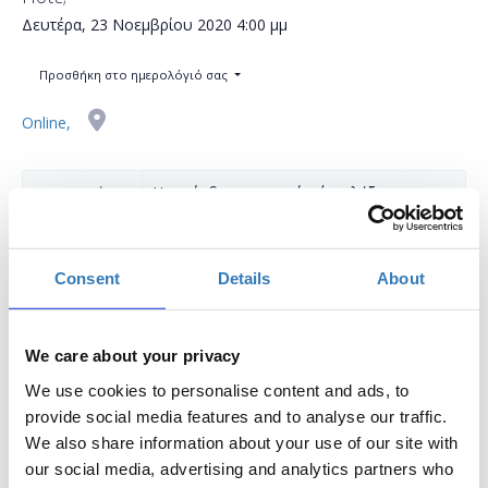
Δευτέρα, 23 Νοεμβρίου 2020
4:00 μμ
Προσθήκη στο ημερολόγιό σας
Online,
Η περίοδος εγγραφών έχει λήξει.
Συμμετοχή
Consent
Details
About
We care about your privacy
Δωρεάν On Line σεμινάριο.
We use cookies to personalise content and ads, to
Το σεμινάριο απευθύνεται σε εκπαιδευτικούς Α/
provide social media features and to analyse our traffic.
θμιας και Β/θμιας Εκπαίδευσης (Δημόσιας και
We also share information about your use of our site with
Ιδιωτικής), οι οποίοι επιθυμούν να μάθουν πως
our social media, advertising and analytics partners who
μπορούν να δημιουργήσουν ψηφιακό υλικό στα