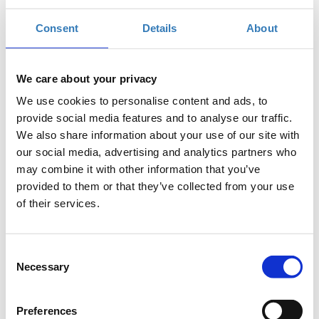
συνδεδεμένου κόσμου. Όταν κάποιος αποκτά
Consent
Details
About
βασικές γνώσεις προγραμματισμού, όχι μόνο
διευρύνει τις δυνατότητες που του παρέχει η
τεχνολογία αλλά και αρχίζει να σκέφτεται πιο
We care about your privacy
μεθοδικά για την επίλυση καθημερινών
προβλημάτων.
We use cookies to personalise content and ads, to
provide social media features and to analyse our traffic.
Σκοπός
We also share information about your use of our site with
Το workshop αυτό έχει στόχο να δώσει την
our social media, advertising and analytics partners who
δυνατότητα στους συμμετέχοντες να κατανοήσουν
may combine it with other information that you’ve
βασικές αρχές του προγραμματισμού και να
provided to them or that they’ve collected from your use
αντιληφθούν τα οφέλη της χρήσης του. Μέσα απο μια
of their services.
βιωματική άσκηση θα δούμε πώς λειτουργεί ένα
πρόγραμμα φτιάχνοντας ένα απλό αλγόριθμο. Το
Consent
παιχνίδι θα βοηθήσει να κατανοήσουμε με
Necessary
Selection
περισσότερη λεπτομέρεια τι χρειάζεται για να
γράψουμε οι ίδιοι ένα πρόγραμμα.
Preferences
Στο τέλος του σεμιναρίου, οι συμμετέχοντες θα