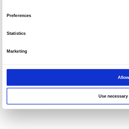
Preferences
Powered by
eventora
Ρυθμίσεις Cookies
Statistics
Marketing
Allow
Use necessary 