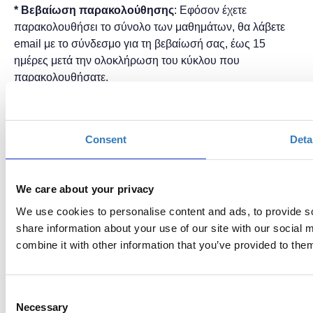
*
Bεβαίωση παρακολούθησης
: Εφόσον έχετε
παρακολουθήσει το σύνολο των μαθημάτων, θα λάβετε
email με το σύνδεσμο για τη βεβαίωσή σας, έως 15
ημέρες μετά την ολοκλήρωση του κύκλου που
παρακολουθήσατε.
*
Μπορείτε να παρακολουθήσετε τα μαθήματα μόνο με
σύγχρονη online παρουσία από laptop ή desktop μέσω
Microsoft Teams.
Consent
Deta
*
Ένας πλήρης εκπαιδευτικός κύκλος του προγράμματος
Tech Talent School για Εκπαιδευτικούς
ολοκληρώνεται
We care about your privacy
σε
ένα μήνα
. Θα υπάρξουν επόμενοι κύκλοι σεμιναρίων
We use cookies to personalise content and ads, to provide so
διαθέσιμοι, επομένως μπορείτε να επιλέξετε όποιον σας
share information about your use of our site with our social
εξυπηρετεί ημερολογιακά περισσότερο.
combine it with other information that you’ve provided to them
Τηρείται σειρά προτεραιότητας και όταν πληρωθούν οι θέσεις,
κλείνουν οι συμμετοχές.
* Για να ενημερωθείτε για όλες τις προσεχείς μας
Consent
Necessary
δράσεις, μπορείτε να εγγραφείτε στο
newsletter μας
!
Selection