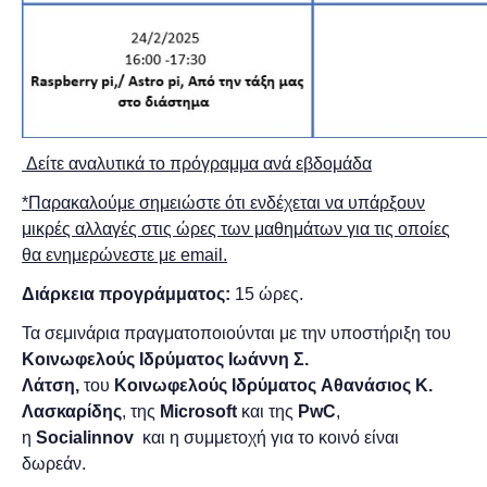
Δείτε αναλυτικά το πρόγραμμα ανά εβδομάδα
*Παρακαλούμε σημειώστε ότι ενδέχεται να υπάρξουν
μικρές αλλαγές στις ώρες των μαθημάτων για τις οποίες
θα ενημερώνεστε με email.
Διάρκεια προγράμματος:
15 ώρες.
Τα σεμινάρια πραγματοποιούνται με την υποστήριξη του
Κοινωφελούς Ιδρύματος Ιωάννη Σ.
Λάτση,
του
Κοινωφελούς Ιδρύματος
A
θανάσιος
Κ.
Λασκαρίδη
ς
,
της
Μ
icrosoft
και της
PwC
,
η
Socialinnov
και η συμμετοχή για το κοινό είναι
δωρεάν.