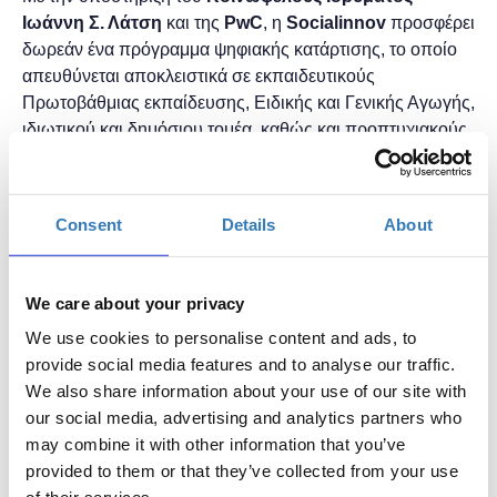
Ιωάννη Σ. Λάτση
και της
PwC
, η
Socialinnov
προσφέρει
δωρεάν ένα πρόγραμμα ψηφιακής κατάρτισης, το οποίο
απευθύνεται αποκλειστικά σε εκπαιδευτικούς
Πρωτοβάθμιας εκπαίδευσης, Ειδικής και Γενικής Αγωγής,
ιδιωτικού και δημόσιου τομέα, καθώς και προπτυχιακούς
φοιτητές της παιδαγωγικής.
Το πρόγραμμα
Tech Talent School για Εκπαιδευτικούς,
STEM & Special Education
προσφέρει στους
Consent
Details
About
εκπαιδευτικούς εξειδικευμένη γνώση, εργαλεία και
εκπαιδευτικά σενάρια προσαρμοσμένα για την
ενδυνάμωση της συμπεριληπτικής διδασκαλίας και την
We care about your privacy
υποστήριξη όλων των μαθητών/μαθητριών.
We use cookies to personalise content and ads, to
provide social media features and to analyse our traffic.
Στο πλαίσιο του προγράμματος προσφέρεται δωρεάν το
We also share information about your use of our site with
βιβλίο
«STEM και Ειδική Αγωγή: Δημιουργικές
our social media, advertising and analytics partners who
δραστηριότητες για το Νηπιαγωγείο και το Δημοτικό»
το
may combine it with other information that you’ve
οποίο αποτελεί έναν ολοκληρωμένο οδηγό που στοχεύει
provided to them or that they’ve collected from your use
στην ενδυνάμωση των εκπαιδευτικών ειδικής αγωγής