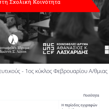
δευτικούς - 1ος κύκλος Φεβρουαρίου Α/θμιας
Ποσότητα
Η περίοδος εγγραφών