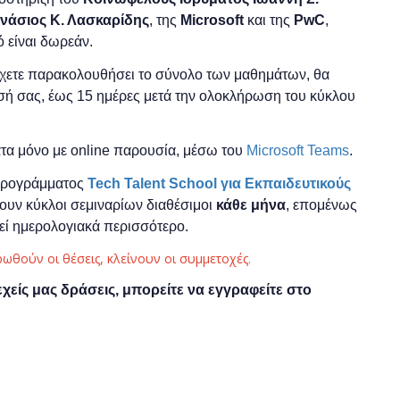
νάσιος
Κ. Λασκαρίδη
ς
,
της
Μ
icrosoft
και της
PwC
,
ό είναι δωρεάν.
έχετε παρακολουθήσει το σύνολο των μαθημάτων, θα
ωσή σας, έως 15 ημέρες μετά την ολοκλήρωση του κύκλου
α μόνο με online παρουσία, μέσω του
Microsoft Teams
.
 προγράμματος
Tech Talent School για Εκπαιδευτικούς
ουν κύκλοι σεμιναρίων διαθέσιμοι
κάθε μήνα
, επομένως
τεί ημερολογιακά περισσότερο.
ρωθούν οι θέσεις, κλείνουν οι συμμετοχές.
εχείς μας δράσεις, μπορείτε να εγγραφείτε στο