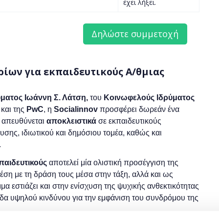
έχει λήξει.
ρίων για εκπαιδευτικούς Α/θμιας
ματος Ιωάννη Σ. Λάτση,
του
Κοινωφελούς Ιδρύματος
και της
PwC
, η
Socialinnov
προσφέρει δωρεάν ένα
ο απευθύνεται
αποκλειστικά
σε εκπαιδευτικούς
σης, ιδιωτικού και δημόσιου τομέα, καθώς και
.
κπαιδευτικούς
αποτελεί μία ολιστική προσέγγιση της
χέση με τη δράση τους μέσα στην τάξη, αλλά και ως
α εστιάζει και στην ενίσχυση της ψυχικής ανθεκτικότητας
δα υψηλού κινδύνου για την εμφάνιση του συνδρόμου της