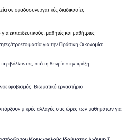
εία σε ομαδοσυνεργατικές διαδικασίες
για εκπαιδευτικούς, μαθητές και μαθήτριες
τητες/προετοιμασία για την Πράσινη Οικονομία:
 περιβάλλοντος, από τη θεωρία στην πράξη
ερνοεκφοβισμός Βιωματικό εργαστήριο
υπάρξουν μικρές αλλαγές στις ώρες των μαθημάτων για
ποστήριξη του
Κοινωφελούς Ιδρύματος Ιωάννη Σ.