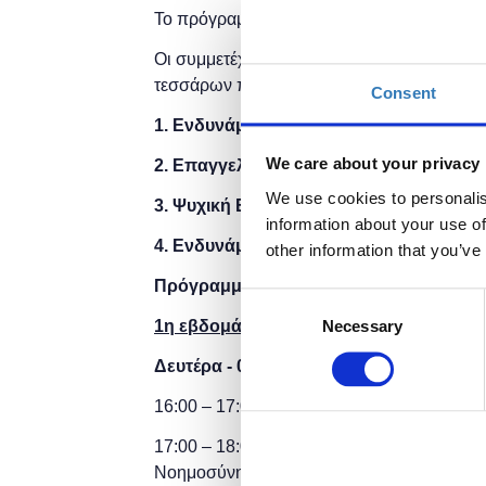
Το πρόγραμμα τελεί υπό την αιγίδα του
Υπο
Οι συμμετέχοντες του προγράμματος θα κλ
τεσσάρων πυλώνων του προγράμματος:
Consent
1. Ενδυνάμωση σε Ψηφιακές Δεξιότητες
We care about your privacy
2. Επαγγελματική Ενδυνάμωση
We use cookies to personalis
3. Ψυχική Ενδυνάμωση
information about your use of
4. Ενδυνάμωση στη Σχολική Κοινότητα
other information that you’ve
Πρόγραμμα μαθημάτων
Consent
1η εβδομάδα
Necessary
Selection
Δευτέρα - 05/02/2024 (16:00)
16:00 – 17:00
Ψηφιακή
Τάξη
-Microsoft Tea
17:00 – 18:00 Eκπαίδευση 4.0: Ψηφιακές τ
Νοημοσύνης