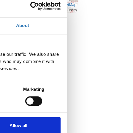
Â©
OpenLayers
|
OpenStreetMap
contributors
Προβολή μεγαλύτερου χάρτη
About
se our traffic. We also share
ers who may combine it with
 services.
Marketing
Allow all