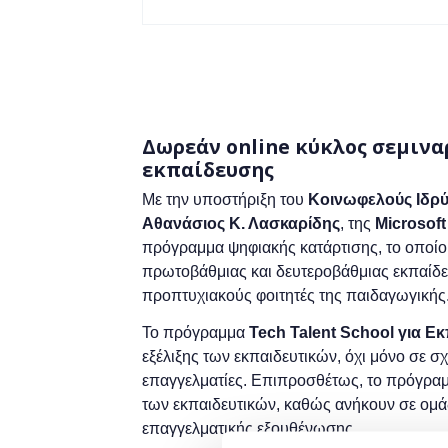
Δωρεάν online κύκλος σεμινα
εκπαίδευσης
Με την υποστήριξη του
Κοινωφελούς Ιδρύ
A
θανάσιος
Κ. Λασκαρίδη
ς
,
της
Μ
icrosoft
πρόγραμμα ψηφιακής κατάρτισης, το οποί
πρωτοβάθμιας και δευτεροβάθμιας εκπαίδευ
προπτυχιακούς φοιτητές της παιδαγωγικής
Το πρόγραμμα
Tech Talent School για Ε
εξέλιξης των εκπαιδευτικών, όχι μόνο σε σ
επαγγελματίες. Επιπροσθέτως, το πρόγραμμ
των εκπαιδευτικών, καθώς ανήκουν σε ομά
επαγγελματικής εξουθένωσης.