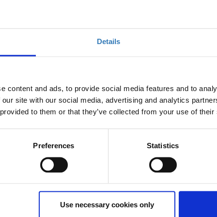
υργείου Παιδείας και Θρησκευμάτων.
ηθούν να παρακολουθήσουν τα δωρεάν σεμινάρια και των
Details
e content and ads, to provide social media features and to analy
 our site with our social media, advertising and analytics partn
 provided to them or that they’ve collected from your use of their
Preferences
Statistics
ms –Microsoft reflect- MS Educator Programs
εχνολογίες στην εκπαίδευση- εργαλεία Τεχνητής
Use necessary cookies only