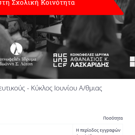
ευτικούς - Κύκλος Ιουνίου Α/θμιας
Ποσότητα
Η περίοδος εγγραφών