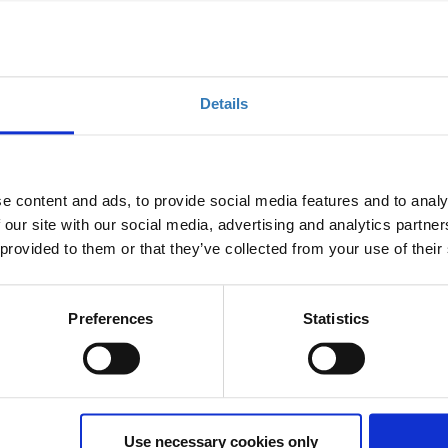
υργείου Παιδείας και Θρησκευμάτων.
ηθούν να παρακολουθήσουν τα δωρεάν σεμινάρια και των
Details
e content and ads, to provide social media features and to analy
 our site with our social media, advertising and analytics partn
 provided to them or that they’ve collected from your use of their
Preferences
Statistics
ms –Microsoft reflect- MS Educator Programs
Use necessary cookies only
εχνολογίες στην εκπαίδευση- εργαλεία Τεχνητής