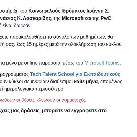
ποστήριξη του
Κοινωφελούς Ιδρύματος Ιωάννη Σ.
νάσιος
Κ. Λασκαρίδη
ς
,
της
Μ
icrosoft
και της
PwC
,
ό είναι δωρεάν.
έχετε παρακολουθήσει το σύνολο των μαθημάτων, θα
ωσή σας, έως 15 ημέρες μετά την ολοκλήρωση του κύκλου
α μόνο με online παρουσία, μέσω του
Microsoft Teams
.
 προγράμματος
Tech Talent School για Εκπαιδευτικούς
ουν κύκλοι σεμιναρίων διαθέσιμοι
κάθε μήνα
, επομένως
τεί ημερολογιακά περισσότερο.
ρωθούν οι θέσεις, κλείνουν οι συμμετοχές.
εχείς μας δράσεις, μπορείτε να εγγραφείτε στο