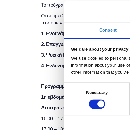
Το πρόγραμμα τελεί υπό την αιγίδα του
Υπο
Οι συμμετέχοντες του προγράμματος θα κλ
τεσσάρων πυλώνων του προγράμματος:
Consent
1. Ενδυνάμωση σε Ψηφιακές Δεξιότητες
2. Επαγγελματική Ενδυνάμωση
We care about your privacy
3. Ψυχική Ενδυνάμωση
We use cookies to personalis
information about your use of
4. Ενδυνάμωση στη Σχολική Κοινότητα
other information that you’ve
Consent
Πρόγραμμα μαθημάτων
Necessary
Selection
1η εβδομάδα
Δευτέρα - 03/06/2024 (16:00)
16:00 – 17:00
Ψηφιακή
Τάξη
-Microsoft Tea
17:00 – 18:00 Eκπαίδευση 4.0: Ψηφιακές τ