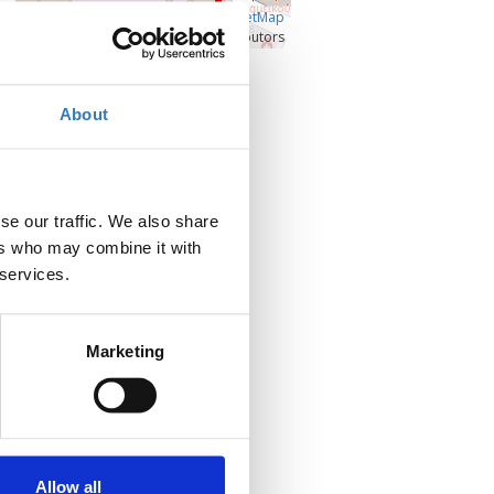
Â©
OpenLayers
|
OpenStreetMap
contributors
Προβολή μεγαλύτερου χάρτη
About
se our traffic. We also share
ers who may combine it with
 services.
Marketing
Allow all