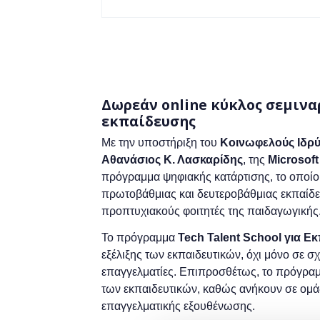
Δωρεάν online κύκλος σεμινα
εκπαίδευσης
Με την υποστήριξη του
Κοινωφελούς Ιδρύ
A
θανάσιος
Κ. Λασκαρίδη
ς
,
της
Μ
icrosoft
πρόγραμμα ψηφιακής κατάρτισης, το οποί
πρωτοβάθμιας και δευτεροβάθμιας εκπαίδευ
προπτυχιακούς φοιτητές της παιδαγωγικής
Το πρόγραμμα
Tech Talent School για Ε
εξέλιξης των εκπαιδευτικών, όχι μόνο σε σ
επαγγελματίες. Επιπροσθέτως, το πρόγραμμ
των εκπαιδευτικών, καθώς ανήκουν σε ομά
επαγγελματικής εξουθένωσης.