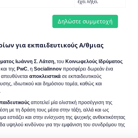
έχει λήξει.
ρίων για εκπαιδευτικούς Α/θμιας
ματος Ιωάννη Σ. Λάτση,
του
Κοινωφελούς Ιδρύματος
και της
PwC
, η
Socialinnov
προσφέρει δωρεάν ένα
ο απευθύνεται
αποκλειστικά
σε εκπαιδευτικούς
σης, ιδιωτικού και δημόσιου τομέα, καθώς και
.
κπαιδευτικούς
αποτελεί μία ολιστική προσέγγιση της
χέση με τη δράση τους μέσα στην τάξη, αλλά και ως
α εστιάζει και στην ενίσχυση της ψυχικής ανθεκτικότητας
δα υψηλού κινδύνου για την εμφάνιση του συνδρόμου της