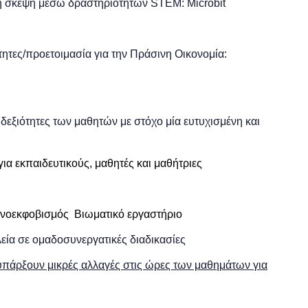
ή σκέψη μέσω δραστηριοτήτων STEM: Microbit
τητες/προετοιμασία για την Πράσινη Οικονομία:
εξιότητες των μαθητών με στόχο μία ευτυχισμένη και
ια εκπαιδευτικούς, μαθητές και μαθήτριες
ερνοεκφοβισμός Βιωματικό εργαστήριο
εία σε ομαδοσυνεργατικές διαδικασίες
υπάρξουν μικρές αλλαγές στις ώρες των μαθημάτων για