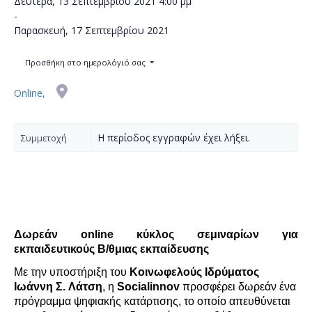
Δευτέρα, 13 Σεπτεμβρίου 2021
4:00 μμ
-
Παρασκευή, 17 Σεπτεμβρίου 2021
Προσθήκη στο ημερολόγιό σας
Online,
Η περίοδος εγγραφών έχει λήξει.
Συμμετοχή
Δωρεάν
online
κύκλος σεμιν
αρίων
για
εκπαιδευτικούς Β/
θ
μιας
εκπαίδευσης
Με την υποστήριξη του
Κοινωφελούς Ιδρύματος
Ιωάννη Σ.
Λάτση
, η
Socialinnov
προσφέρει δωρεάν ένα
πρόγραμμα ψηφιακής κατάρτισης
, το οποίο απευθύνεται