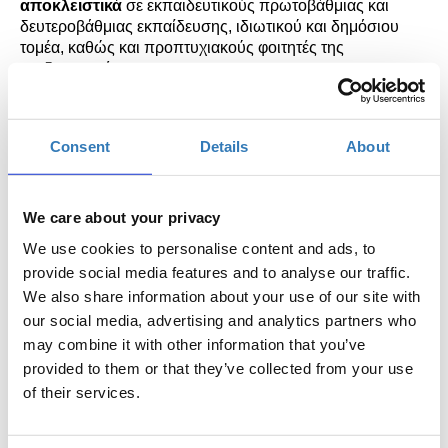
αποκλειστικά
σε εκπαιδευτικούς πρωτοβάθμιας και
δευτεροβάθμιας εκπαίδευσης, ιδιωτικού και δημόσιου
τομέα, καθώς και προπτυχιακούς φοιτητές της
παιδαγωγικής.
Το πρόγραμμα
Tech
Talent
School
για
Εκπαιδευτικούς
αποτελεί μ
ί
α ολιστική προσέγγιση της
εξέλιξης των εκπαιδευτικών, όχι μόνο σε σχέση με τη
Consent
Details
About
δράση τους μέσα στην τάξη, αλλά και ως επαγγελματίες.
Επιπροσθέτως
,
το πρόγραμμα εστιάζει και στην ενίσχυση
της ψυχικής ανθεκτικότητας των εκπαιδευτικών, καθώς
We care about your privacy
ανήκουν σε ομάδα υψηλού κινδύνου για την εμφάνιση του
συνδρόμου της επαγγελματικής εξουθένωσης.
We use cookies to personalise content and ads, to
provide social media features and to analyse our traffic.
Οι συμμετέχοντες του προγράμματος θα κληθούν να
We also share information about your use of our site with
παρακολουθήσουν τα δωρεάν σεμινάρια και των τριών
our social media, advertising and analytics partners who
πυλώνων του προγράμματος:
may combine it with other information that you’ve
1. Ψηφιακές Δεξιότητες
provided to them or that they’ve collected from your use
2. Επαγγελματική Ενδυνάμωση
of their services.
3. Ψυχική Ανθεκτικότητα