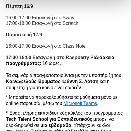
Πέμπτη
16
/9
16:00-17:00 Εισαγωγή στο
Sway
17:00-18:00 Εισαγωγή στο
Scratch
Παρασκευή
17
/9
16:00-17:00 Εισαγωγή στο
Class Note
17:00-18:00 Εισαγωγή στο
Raspberry
PI
Διάρκεια
προγράμματος:
16 ώρες.
Τα σεμινάρια
πραγμ
ατοποιούνται
με την υποστήριξη του
Κοινωφελούς Ιδρύματος
Ιωάννη Σ.
Λάτση
και η
συμμετοχή για το κοινό είναι δωρεάν.
*
Μπορείτε να παρακολουθήσετε τα μαθήματα
μόνο με
online
παρουσία
,
μέσω του
Microsoft Teams
.
*
Ένας
πλήρης εκπαιδευτικός κύκλος του προγράμματος
Tech
Talent
School
για Εκπαιδευτικούς
μπορεί να
ολοκληρωθεί σε
μία εβδομάδα
.
Υπάρχουν κύκλοι