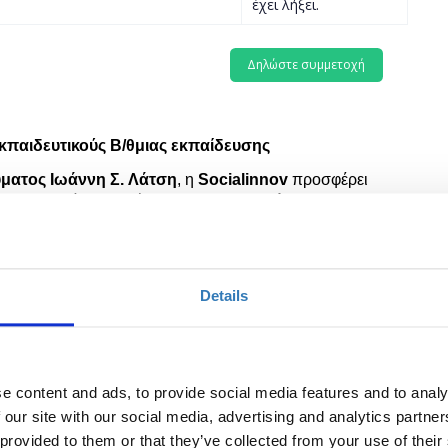
έχει λήξει.
κπαιδευτικούς Β/
θ
μιας
εκπαίδευσης
ύματος
Ιωάννη Σ.
Λάτση
, η
Socialinnov
προσφέρει
σης
, το οποίο απευθύνεται
αποκλειστικά
ροβάθμιας εκπαίδευσης, ιδιωτικού και δημόσιου τομέα,
ιδαγωγικής.
παιδευτικούς
αποτελεί μ
ί
α ολιστική προσέγγιση της
Details
χέση με τη δράση τους μέσα στην τάξη, αλλά και ως
α εστιάζει και στην ενίσχυση της ψυχικής ανθεκτικότητας
δα υψηλού κινδύνου για την εμφάνιση του συνδρόμου της
e content and ads, to provide social media features and to analy
ηθούν να παρακολουθήσουν τα δωρεάν σεμινάρια και των
 our site with our social media, advertising and analytics partn
 provided to them or that they’ve collected from your use of their