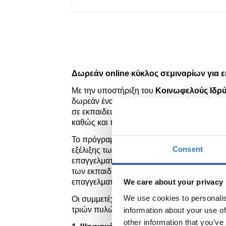
Δωρεάν
online
κύκλος σεμιν
αρίων
για ε
Με την υποστήριξη του
Κοινωφελούς Ιδρ
δωρεάν ένα
πρόγραμμα ψηφιακής κατάρτι
σε εκπαιδευτικούς πρωτοβάθμιας και δευτε
καθώς και προπτυχιακούς φοιτητές της πα
Το πρόγραμμα
Tech
Talent
School
για Εκ
Consent
εξέλιξης των εκπαιδευτικών, όχι μόνο σε σ
επαγγελματίες.
Επιπροσθέτως
,
το πρόγραμμ
των εκπαιδευτικών, καθώς ανήκουν σε ομά
επαγγελματικής εξουθένωσης.
We care about your privacy
We use cookies to personalis
Οι συμμετέχοντες του προγράμματος θα κλ
τριών πυλώνων του προγράμματος:
information about your use of
other information that you’ve