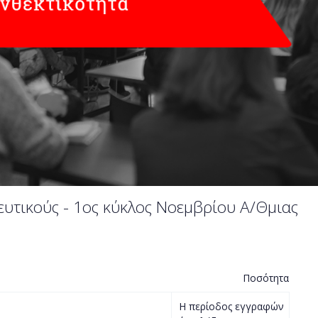
δευτικούς - 1ος κύκλος Νοεμβρίου Α/Θμιας
Ποσότητα
Η περίοδος εγγραφών