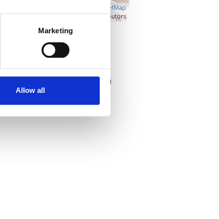
Â©
OpenLayers
|
OpenStreetMap
contributors
Marketing
Προβολή μεγαλύτερου χάρτη
Επικοινωνία
Επικοινωνήστε με τον διοργανωτή
Allow all