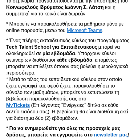
Τα σεμινάρια
πραγμ
ατοποιούνται
με την υποστήριξη του
Κοινωφελούς Ιδρύματος
Ιωάννη Σ.
Λάτση
και η
συμμετοχή για το κοινό είναι δωρεάν.
*
Μπορείτε να παρακολουθήσετε τα μαθήματα
μόνο με
online
παρουσία
,
μέσω του
Microsoft Teams
.
*
Ένας
πλήρης εκπαιδευτικός κύκλος του προγράμματος
Tech
Talent
School
για Εκπαιδευτικούς
μπορεί να
ολοκληρωθεί σε
μία εβδομάδα
.
Υπάρχουν κύκλοι
σεμιναρίων διαθέσιμοι
κάθε εβδομάδα
,
επομένως
μπορείτε να επιλέξετε όποιον σας βολεύει ημερολογιακά
περισσότερο.
* Μετά το τέλος του εκπαιδευτικού κύκλου
στον οποίο
έχετε εγγραφεί
και
,
αφού έχετε παρακολουθήσει το
σύνολο των μαθημάτων
,
μπορείτε να εκτυπώσετε τη
βεβαίωση παρακολο
ύθησής σ
ας στο
MyTickets
(Επιλέγοντας "Ενέργειες" δίπλα σε κάθε
δελτίο εισόδου σας). Η βεβαίωση θα είναι διαθέσιμη εκεί
για διάστημα δύο (2) εβδομάδων.
* Για να ενημερωθείτε για όλες τις προσεχείς
μας
δράσεις
,
μπορείτε να
εγγραφείτε
στο
newsletter μας
!