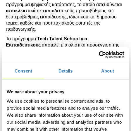
πρόγραμμα ψηφιακής κατάρτισης
, το οποίο απευθύνεται
αποκλειστικά
σε εκπαιδευτικούς πρωτοβάθμιας και
δευτεροβάθμιας εκπαίδευσης, ιδιωτικού και δημόσιου
τομέα, καθώς και προπτυχιακούς φοιτητές της
παιδαγωγικής.
Το πρόγραμμα
Tech
Talent
School
για
Εκπαιδευτικούς
αποτελεί μ
ί
α ολιστική προσέγγιση της
εξέλιξης των εκπαιδευτικών, όχι μόνο σε σχέση με τη
δράση τους μέσα στην τάξη, αλλά και ως επαγγελματίες.
Επιπροσθέτως
,
το πρόγραμμα εστιάζει και στην ενίσχυση
της ψυχικής ανθεκτικότητας των εκπαιδευτικών, καθώς
Consent
Details
About
ανήκουν σε ομάδα υψηλού κινδύνου για την εμφάνιση του
συνδρόμου της επαγγελματικής εξουθένωσης.
Οι συμμετέχοντες του προγράμματος θα κληθούν να
We care about your privacy
παρακολουθήσουν τα δωρεάν σεμινάρια και των τριών
We use cookies to personalise content and ads, to
πυλώνων του προγράμματος:
provide social media features and to analyse our traffic.
1. Ψηφιακές Δεξιότητες
We also share information about your use of our site with
our social media, advertising and analytics partners who
2. Επαγγελματική Ενδυνάμωση
may combine it with other information that you’ve