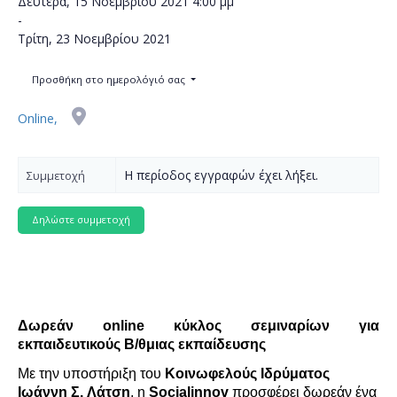
Δευτέρα, 15 Νοεμβρίου 2021
4:00 μμ
-
Τρίτη, 23 Νοεμβρίου 2021
Προσθήκη στο ημερολόγιό σας
Online,
Η περίοδος εγγραφών έχει λήξει.
Συμμετοχή
Δωρεάν
online
κύκλος σεμιν
αρίων
για
εκπαιδευτικούς Β/
θ
μιας
εκπαίδευσης
Με την υποστήριξη του
Κοινωφελούς Ιδρύματος
Ιωάννη Σ.
Λάτση
, η
Socialinnov
προσφέρει δωρεάν ένα