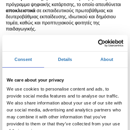
πρόγραμμα ψηφιακής κατάρτισης
, το οποίο απευθύνεται
αποκλειστικά
σε εκπαιδευτικούς πρωτοβάθμιας και
δευτεροβάθμιας εκπαίδευσης, ιδιωτικού και δημόσιου
τομέα, καθώς και προπτυχιακούς φοιτητές της
παιδαγωγικής.
Το πρόγραμμα
Tech
Talent
School
για
Εκπαιδευτικούς
αποτελεί μ
ί
α ολιστική προσέγγιση της
εξέλιξης των εκπαιδευτικών, όχι μόνο σε σχέση με τη
δράση τους μέσα στην τάξη, αλλά και ως επαγγελματίες.
Consent
Details
About
Επιπροσθέτως
,
το πρόγραμμα εστιάζει και στην ενίσχυση
της ψυχικής ανθεκτικότητας των εκπαιδευτικών, καθώς
ανήκουν σε ομάδα υψηλού κινδύνου για την εμφάνιση του
We care about your privacy
συνδρόμου της επαγγελματικής εξουθένωσης.
We use cookies to personalise content and ads, to
Οι συμμετέχοντες του προγράμματος θα κληθούν να
provide social media features and to analyse our traffic.
παρακολουθήσουν τα δωρεάν σεμινάρια και των τριών
We also share information about your use of our site with
πυλώνων του προγράμματος:
our social media, advertising and analytics partners who
1. Ψηφιακές Δεξιότητες
may combine it with other information that you’ve
2. Επαγγελματική Ενδυνάμωση
provided to them or that they’ve collected from your use