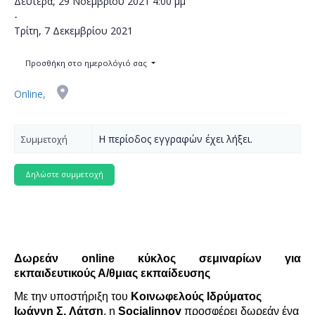
Δευτέρα, 29 Νοεμβρίου 2021
4:00 μμ
-
Τρίτη, 7 Δεκεμβρίου 2021
Προσθήκη στο ημερολόγιό σας
Online,
Η περίοδος εγγραφών έχει λήξει.
Συμμετοχή
Δωρεάν
online
κύκλος σεμιν
αρίων
για
εκπαιδευτικούς Α/
θ
μιας
εκπαίδευσης
Με την υποστήριξη του
Κοινωφελούς Ιδρύματος
Ιωάννη Σ.
Λάτση
, η
Socialinnov
προσφέρει δωρεάν ένα