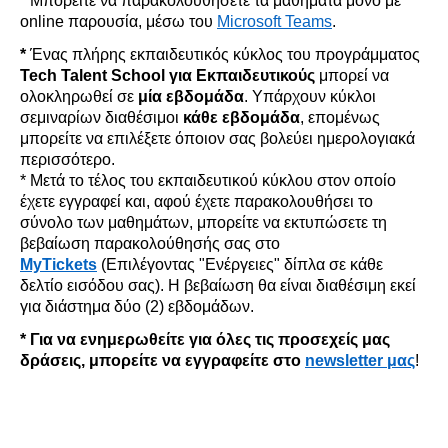
*
Μπορείτε να παρακολουθήσετε τα μαθήματα
μόνο με
online
παρουσία
,
μέσω του
Microsoft Teams
.
*
Ένας
πλήρης εκπαιδευτικός κύκλος του προγράμματος
Tech
Talent
School
για Εκπαιδευτικούς
μπορεί να
ολοκληρωθεί σε
μία εβδομάδα
.
Υπάρχουν κύκλοι
σεμιναρίων διαθέσιμοι
κάθε εβδομάδα
,
επομένως
μπορείτε να επιλέξετε όποιον σας βολεύει ημερολογιακά
περισσότερο.
* Μετά το τέλος του εκπαιδευτικού κύκλου
στον οποίο
έχετε εγγραφεί
και
,
αφού έχετε παρακολουθήσει το
σύνολο των μαθημάτων
,
μπορείτε να εκτυπώσετε τη
βεβαίωση παρακολο
ύθησής σ
ας στο
MyTickets
(Επιλέγοντας "Ενέργειες" δίπλα σε κάθε
δελτίο εισόδου σας). Η βεβαίωση θα είναι διαθέσιμη εκεί
για διάστημα δύο (2) εβδομάδων.
* Για να ενημερωθείτε για όλες τις προσεχείς
μας
δράσεις
,
μπορείτε να
εγγραφείτε
στο
newsletter μας
!