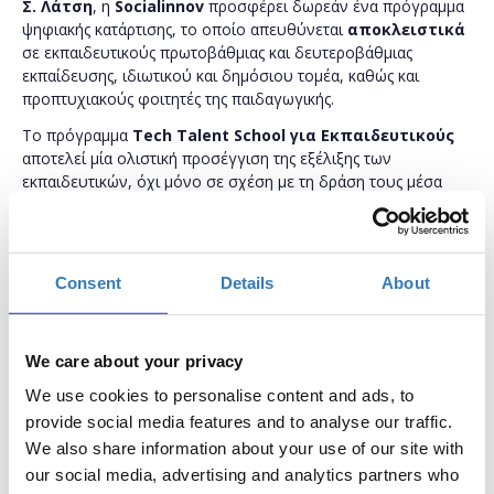
Σ. Λάτση
, η
Socialinnov
προσφέρει δωρεάν ένα πρόγραμμα
ψηφιακής κατάρτισης, το οποίο απευθύνεται
αποκλειστικά
σε εκπαιδευτικούς πρωτοβάθμιας και δευτεροβάθμιας
εκπαίδευσης, ιδιωτικού και δημόσιου τομέα, καθώς και
προπτυχιακούς φοιτητές της παιδαγωγικής.
Το πρόγραμμα
Tech Talent School για Εκπαιδευτικούς
αποτελεί μία ολιστική προσέγγιση της εξέλιξης των
εκπαιδευτικών, όχι μόνο σε σχέση με τη δράση τους μέσα
στην τάξη, αλλά και ως επαγγελματίες. Επιπροσθέτως, το
πρόγραμμα εστιάζει και στην ενίσχυση της ψυχικής
ανθεκτικότητας των εκπαιδευτικών, καθώς ανήκουν σε ομάδα
υψηλού κινδύνου για την εμφάνιση του συνδρόμου της
Consent
Details
About
επαγγελματικής εξουθένωσης.
Οι συμμετέχοντες του προγράμματος θα κληθούν να
παρακολουθήσουν τα δωρεάν σεμινάρια και των τεσσάρων
We care about your privacy
πυλώνων του προγράμματος:
We use cookies to personalise content and ads, to
1. Ενδυνάμωση σε Ψηφιακές Δεξιότητες
provide social media features and to analyse our traffic.
We also share information about your use of our site with
2. Επαγγελματική Ενδυνάμωση
our social media, advertising and analytics partners who
3. Ψυχική Ανθεκτικότητα & Συναισθηματική