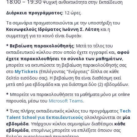
18:00 – 19:30
Ψυχική ανθεκτικότητα στην Εκπαίδευση
Διάρκεια προγράμματος:
12 ώρες.
Τα σεμινάρια πραγματοποιούνται με την υποστήριξη του
Κοινωφελούς Ιδρύματος Ιωάννη Σ. Λάτση
και η
συμμετοχή για το κοινό είναι δωρεάν.
*
Bεβαίωση παρακολούθησής
:
Μετά το τέλος του
εκπαιδευτικού κύκλου στον οποίο έχετε εγγραφεί και,
αφού
έχετε παρακολουθήσει το σύνολο των μαθημάτων
,
μπορείτε να εκτυπώσετε τη βεβαίωση παρακολούθησής σας
στο
MyTickets
(Επιλέγοντας "Ενέργειες" δίπλα σε κάθε
δελτίο εισόδου σας). Η βεβαίωση θα είναι διαθέσιμη εκεί
μετά από μια εβδομάδα και για διάστημα δύο (2) εβδομάδων.
*
Μπορείτε να παρακολουθήσετε τα μαθήματα μόνο με online
παρουσία, μέσω του
Microsoft Teams
.
*
Ένας πλήρης εκπαιδευτικός κύκλος του προγράμματος
Tech
Talent School για Εκπαιδευτικούς
ολοκληρώνεται σε
μία
εβδομάδα
. Υπάρχουν κύκλοι σεμιναρίων διαθέσιμοι
κάθε
εβδομάδα
, επομένως μπορείτε να επιλέξετε όποιον σας
βολεύει ημερολογιακά περισσότερο.