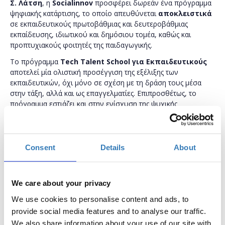
Σ. Λάτση
, η
Socialinnov
προσφέρει δωρεάν ένα πρόγραμμα
ψηφιακής κατάρτισης, το οποίο απευθύνεται
αποκλειστικά
σε εκπαιδευτικούς πρωτοβάθμιας και δευτεροβάθμιας
εκπαίδευσης, ιδιωτικού και δημόσιου τομέα, καθώς και
προπτυχιακούς φοιτητές της παιδαγωγικής.
Το πρόγραμμα
Tech Talent School για Εκπαιδευτικούς
αποτελεί μία ολιστική προσέγγιση της εξέλιξης των
εκπαιδευτικών, όχι μόνο σε σχέση με τη δράση τους μέσα
στην τάξη, αλλά και ως επαγγελματίες. Επιπροσθέτως, το
πρόγραμμα εστιάζει και στην ενίσχυση της ψυχικής
ανθεκτικότητας των εκπαιδευτικών, καθώς ανήκουν σε ομάδα
υψηλού κινδύνου για την εμφάνιση του συνδρόμου της
επαγγελματικής εξουθένωσης.
Consent
Details
About
Το πρόγραμμα τελεί υπό την αιγίδα του
Υπουργείου
Παιδείας και Θρησκευμάτων.
Οι συμμετέχοντες του προγράμματος θα κληθούν να
We care about your privacy
παρακολουθήσουν τα δωρεάν σεμινάρια και των τεσσάρων
We use cookies to personalise content and ads, to
πυλώνων του προγράμματος:
provide social media features and to analyse our traffic.
1. Ενδυνάμωση σε Ψηφιακές Δεξιότητες
We also share information about your use of our site with