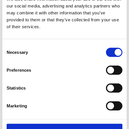
2. Επαγγελματική Ενδυνάμωση
our social media, advertising and analytics partners who
may combine it with other information that you’ve
3. Ψυχική Ανθεκτικότητα & Συναισθηματική
provided to them or that they’ve collected from your use
Νοημοσύνη
of their services.
4. Ενδυνάμωση στη Σχολική Κοινότητα
-
Consent
Πρόγραμμα μαθημάτων
Necessary
Selection
Δευτέρα - 1/08/2022 (
16:00)
16:00
– 17:00
Preferences
Σύγχρονες παιδαγωγικές προσεγγίσεις
στην Εκπαίδευση STEM - Πως να γίνεις MS Innovative
Educator
Statistics
17:00 – 18:00
Εισαγωγή στην υπολογιστική σκέψη μέσω
δραστηριoτήτων STEM: Microbit
Marketing
18:00 – 19:00
Τεχνικές δημιουργίας ενός επιτυχημένου
ψηφιακού βιογραφικού για εκπαιδευτικούς