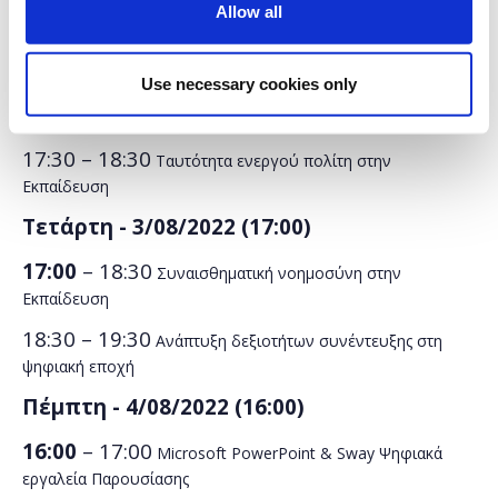
Τρίτη -
2/08/2022 (
15:30)
Allow all
15:30
– 16:30
Microsoft Teams: Ψηφιακή Τάξη
Use necessary cookies only
16:30 – 17:30
Microsoft Forms: Ψηφιακά εργαλεία για
αναθέσεις εργασιών
17:30 – 18:30
Ταυτότητα ενεργού πολίτη στην
Εκπαίδευση
Τετάρτη -
3/08/2022 (
17:00)
17:00
– 18:30
Συναισθηματική νοημοσύνη στην
Εκπαίδευση
18:30 – 19:30
Ανάπτυξη δεξιοτήτων συνέντευξης στη
ψηφιακή εποχή
Πέμπτη -
4/08/2022 (
16:00)
16:00
– 17:00
Microsoft PowerPoint & Sway Ψηφιακά
εργαλεία Παρουσίασης