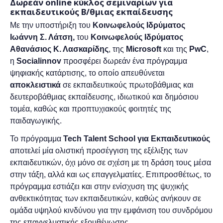
Δωρεάν online κύκλος σεμιναρίων για
εκπαιδευτικούς Β/θμιας εκπαίδευσης
Με την υποστήριξη του
Κοινωφελούς Ιδρύματος
Ιωάννη Σ. Λάτση,
του
Κοινωφελούς Ιδρύματος
A
θανάσιος
Κ. Λασκαρίδη
ς
,
της
Μ
icrosoft
και της
PwC
,
η
Socialinnov
προσφέρει δωρεάν ένα πρόγραμμα
ψηφιακής κατάρτισης, το οποίο απευθύνεται
αποκλειστικά
σε εκπαιδευτικούς πρωτοβάθμιας και
δευτεροβάθμιας εκπαίδευσης, ιδιωτικού και δημόσιου
τομέα, καθώς και προπτυχιακούς φοιτητές της
παιδαγωγικής.
Το πρόγραμμα
Tech Talent School για Εκπαιδευτικούς
αποτελεί μία ολιστική προσέγγιση της εξέλιξης των
εκπαιδευτικών, όχι μόνο σε σχέση με τη δράση τους μέσα
στην τάξη, αλλά και ως επαγγελματίες. Επιπροσθέτως, το
πρόγραμμα εστιάζει και στην ενίσχυση της ψυχικής
ανθεκτικότητας των εκπαιδευτικών, καθώς ανήκουν σε
ομάδα υψηλού κινδύνου για την εμφάνιση του συνδρόμου
της επαγγελματικής εξουθένωσης.