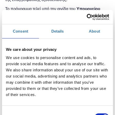
Το πρόγραμμα τελεί υπό την αιγίδα του
Υπουργείου
Παιδείας και Θρησκευμάτων.
Οι συμμετέχοντες του προγράμματος θα κληθούν να
παρακολουθήσουν τα δωρεάν σεμινάρια και των
Consent
Details
About
τεσσάρων πυλώνων του προγράμματος:
1. Ενδυνάμωση σε Ψηφιακές Δεξιότητες
We care about your privacy
2. Επαγγελματική Ενδυνάμωση
We use cookies to personalise content and ads, to
provide social media features and to analyse our traffic.
3. Ψυχική Ενδυνάμωση
We also share information about your use of our site with
4. Ενδυνάμωση στη Σχολική Κοινότητα
our social media, advertising and analytics partners who
may combine it with other information that you’ve
Πρόγραμμα μαθημάτων
provided to them or that they’ve collected from your use
1η εβδομάδα
of their services.
Δευτέρα - 16/10/2023 (16:00)
16:00 – 17:00
Ψηφιακή
Τάξη
-Microsoft Teams –Microsoft
Consent