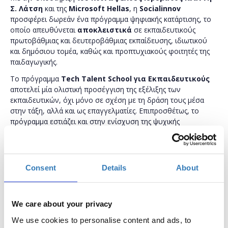
Σ. Λάτση
και της
Microsoft Hellas
, η
Socialinnov
προσφέρει δωρεάν ένα πρόγραμμα ψηφιακής κατάρτισης, το
οποίο απευθύνεται
αποκλειστικά
σε εκπαιδευτικούς
πρωτοβάθμιας και δευτεροβάθμιας εκπαίδευσης, ιδιωτικού
και δημόσιου τομέα, καθώς και προπτυχιακούς φοιτητές της
παιδαγωγικής.
Το πρόγραμμα
Tech Talent School για Εκπαιδευτικούς
αποτελεί μία ολιστική προσέγγιση της εξέλιξης των
εκπαιδευτικών, όχι μόνο σε σχέση με τη δράση τους μέσα
στην τάξη, αλλά και ως επαγγελματίες. Επιπροσθέτως, το
πρόγραμμα εστιάζει και στην ενίσχυση της ψυχικής
ανθεκτικότητας των εκπαιδευτικών, καθώς ανήκουν σε ομάδα
υψηλού κινδύνου για την εμφάνιση του συνδρόμου της
επαγγελματικής εξουθένωσης.
Consent
Details
About
Το πρόγραμμα τελεί υπό την αιγίδα του
Υπουργείου
Παιδείας και Θρησκευμάτων.
Οι συμμετέχοντες του προγράμματος θα κληθούν να
We care about your privacy
παρακολουθήσουν τα δωρεάν σεμινάρια και των τεσσάρων
πυλώνων του προγράμματος:
We use cookies to personalise content and ads, to