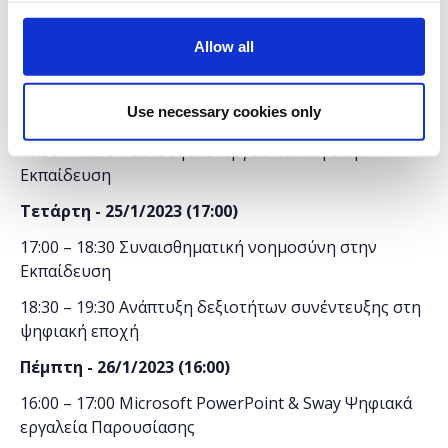
Τρίτη -
24
/1/2023
(
15:30)
Allow all
15:30 – 16:30 Microsoft Teams: Ψηφιακή Τάξη
16:30 – 17:30 Microsoft Forms: Ψηφιακά εργαλεία για
Use necessary cookies only
αναθέσεις εργασιών
17:30 – 18:30 Ταυτότητα ενεργού πολίτη στην
Εκπαίδευση
Τετάρτη -
25
/1/2023
(
17:00)
17:00 – 18:30 Συναισθηματική νοημοσύνη στην
Εκπαίδευση
18:30 – 19:30 Ανάπτυξη δεξιοτήτων συνέντευξης στη
ψηφιακή εποχή
Πέμπτη -
26
/1/2023
(
16:00)
16:00 – 17:00 Microsoft PowerPoint & Sway Ψηφιακά
εργαλεία Παρουσίασης