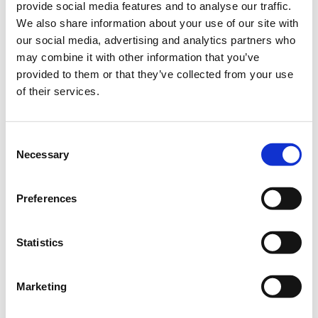
provide social media features and to analyse our traffic.
1. Ενδυνάμωση σε Ψηφιακές Δεξιότητες
We also share information about your use of our site with
2. Επαγγελματική Ενδυνάμωση
our social media, advertising and analytics partners who
may combine it with other information that you’ve
3. Ψυχική Ανθεκτικότητα & Συναισθηματική
Νοημοσύνη
provided to them or that they’ve collected from your use
of their services.
4. Ενδυνάμωση στη Σχολική Κοινότητα
Πρόγραμμα μαθημάτων
Consent
Δευτέρα - 23/1/2023 (16:00)
Necessary
Selection
16:00 – 17:00 Σύγχρονες παιδαγωγικές προσεγγίσεις
στην Εκπαίδευση STEM - Πως να γίνεις MS
Preferences
Innovative Educator
17:00 – 18:00 Εισαγωγή στην υπολογιστική σκέψη
Statistics
μέσω δραστηριoτήτων STEM: Microbit
18:00 – 19:00 Τεχνικές δημιουργίας ενός
Marketing
επιτυχημένου ψηφιακού βιογραφικού για
εκπαιδευτικούς