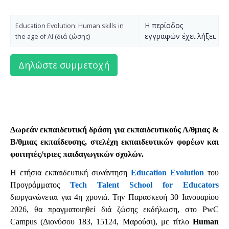
Η περίοδος
Education Evolution: Human skills in
εγγραφών έχει λήξει.
the age of AI (διά ζώσης)
Δωρεάν
εκπαιδευτική δράση
για εκπαιδευτικούς Α
/
θ
μιας
&
Β/
θ
μιας
εκπαίδευσης
, στελέχη εκπαιδευτικών φορέων και
φοιτητές/τριες παιδαγωγικών σχολών.
H ετήσια εκπαιδευτική συνάντηση
Education Evolution
του
Προγράμματος
Tech Talent School for Educators
διοργανώνεται για 4η χρονιά. Την Παρασκευή 30 Ιανουαρίου
2026,
θα πραγματοιηθεί διά ζώσης εκδήλωση,
στο P
wC
Campus (Διονύσου 183, 15124, Μαρούσι),
με τίτλο
Human