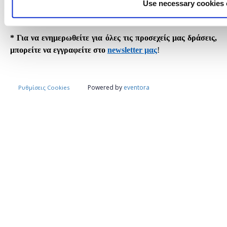
Use necessary cookies 
παρακολούθησης εώς 20 ημέρες μετά το τέλος του
Education
Evolution:
Human skills in the age of AI.
* Για να ενημερωθείτε για όλες τις προσεχείς
μας
δράσεις
,
μπορείτε να
εγγραφείτε
στο
newsletter μας
!
Powered by
eventora
Ρυθμίσεις Cookies