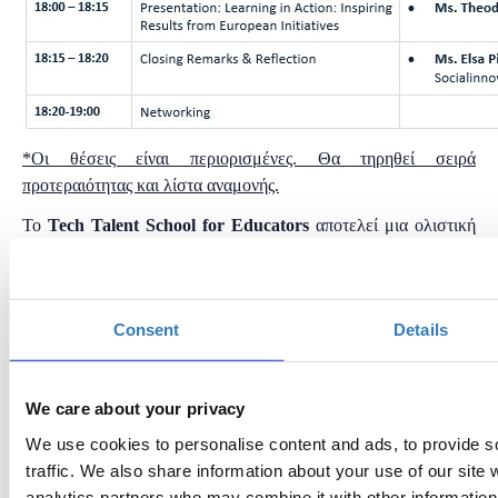
*Οι θέσεις είναι περιορισμένες. Θα τηρηθεί σειρά
προτεραιότητας και λίστα αναμονής.
Το
Tech Talent School for Educators
αποτελεί μια ολιστική
προσέγγιση της εξέλιξης των εκπαιδευτικών, όχι μόνο σε
σχέση με τη δράση τους μέσα στην τάξη, αλλά και ως
επαγγελματίες. Επιπροσθέτως, το πρόγραμμα εστιάζει και στην
Consent
Details
ενίσχυση της ψυχικής ανθεκτικότητας των εκπαιδευτικών,
καθώς ανήκουν σε ομάδα υψηλού κινδύνου για την εμφάνιση
του συνδρόμου της επαγγελματικής εξουθένωσης. Έχει
We care about your privacy
σχεδιαστεί για να βελτιώσει τις εμπειρίες διδασκαλίας και
μάθησης μέσω των εργαλείων που παρέχονται από τις
We use cookies to personalise content and ads, to provide s
Ψηφιακές Τεχνολογίες και απευθύνεται αποκλειστικά σε
traffic. We also share information about your use of our site 
εκπαιδευτικούς πρωτοβάθμιας και δευτεροβάθμιας
analytics partners who may combine it with other information 