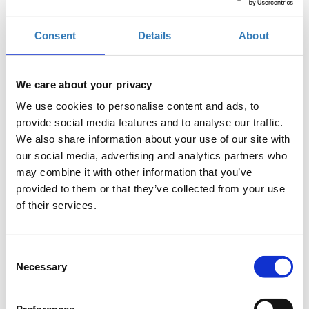
Προσθήκη στο ημερολόγιό σας
Consent
Details
About
Online,
We care about your privacy
Η περίοδος εγγραφών έχει λήξει.
Συμμετοχή
We use cookies to personalise content and ads, to
provide social media features and to analyse our traffic.
We also share information about your use of our site with
our social media, advertising and analytics partners who
may combine it with other information that you’ve
Δωρεάν On Line σεμινάριο.
provided to them or that they’ve collected from your use
of their services.
Τυπογραφία: Τέχνη ή επιστήμη; Αναζητώντας απαντήσεις
στο ερώτημα αυτό, θα εξετάσουμε το ρόλο της
τυπογραφίας στo web, τη χρήση ορθών τυπογραφικών
Consent
κανόνων και πρακτικών στον παγκόσμιο ιστό, καθώς και
Necessary
Selection
τα διαθέσιμα εργαλεία για την επιλογή και το συνδυασμό
γραμματοσειρών στη δημιουργία ιστοσελίδων.