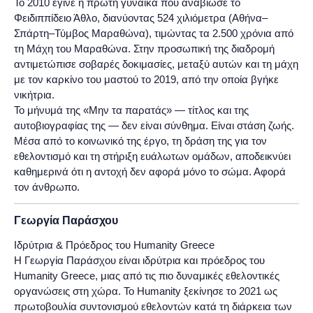
Το 2010 έγινε η πρώτη γυναίκα που αναβίωσε το
Φειδιππίδειο Άθλο, διανύοντας 524 χιλιόμετρα (Αθήνα–
Σπάρτη–Τύμβος Μαραθώνα), τιμώντας τα 2.500 χρόνια από
τη Μάχη του Μαραθώνα. Στην προσωπική της διαδρομή
αντιμετώπισε σοβαρές δοκιμασίες, μεταξύ αυτών και τη μάχη
με τον καρκίνο του μαστού το 2019, από την οποία βγήκε
νικήτρια.
Το μήνυμά της «Μην τα παρατάς» — τίτλος και της
αυτοβιογραφίας της — δεν είναι σύνθημα. Είναι στάση ζωής.
Μέσα από το κοινωνικό της έργο, τη δράση της για τον
εθελοντισμό και τη στήριξη ευάλωτων ομάδων, αποδεικνύει
καθημερινά ότι η αντοχή δεν αφορά μόνο το σώμα. Αφορά
τον άνθρωπο.
Γεωργία Παράσχου
Ιδρύτρια & Πρόεδρος του Humanity Greece
Η Γεωργία Παράσχου είναι ιδρύτρια και πρόεδρος του
Humanity Greece, μιας από τις πιο δυναμικές εθελοντικές
οργανώσεις στη χώρα. Το Humanity ξεκίνησε το 2021 ως
πρωτοβουλία συντονισμού εθελοντών κατά τη διάρκεια των