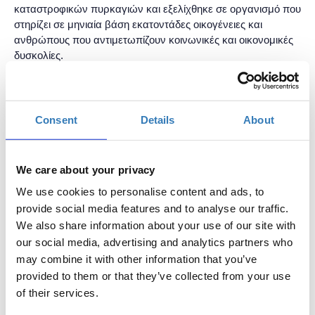
καταστροφικών πυρκαγιών και εξελίχθηκε σε οργανισμό που
στηρίζει σε μηνιαία βάση εκατοντάδες οικογένειες και
ανθρώπους που αντιμετωπίζουν κοινωνικές και οικονομικές
δυσκολίες.
Ως νέα γυναίκα σε ηγετική θέση στον ανθρωπιστικό χώρο,
εργάζεται ενεργά για την ενδυνάμωση των γυναικών, την
ισότητα ευκαιριών και την ουσιαστική συμμετοχή τους στη
λήψη αποφάσεων, ειδικά σε περιόδους κρίσης και
Consent
Details
About
ανασυγκρότησης.
Η πορεία της αποδεικνύει ότι η κοινωνική αλλαγή δεν ξεκινά
από την άνεση, αλλά από την απόφαση. Από την επιμονή.
We care about your privacy
Από τη δέσμευση στον σκοπό.
We use cookies to personalise content and ads, to
provide social media features and to analyse our traffic.
Χάρης Ασλανίδης
We also share information about your use of our site with
Ο Χάρης Ασλανίδης διαγνώστηκε στα 2 του χρόνια με
our social media, advertising and analytics partners who
νωτιαία μυϊκή ατροφία και οι γιατροί έδιναν ελάχιστο
may combine it with other information that you’ve
προσδόκιμο ζωής. Εκείνος δεν έζησε με βάση τις
provided to them or that they’ve collected from your use
προβλέψεις. Έμαθε μόνος του αγγλικά και υπολογιστές,
of their services.
μπήκε νωρίς στον χώρο του digital και σήμερα είναι