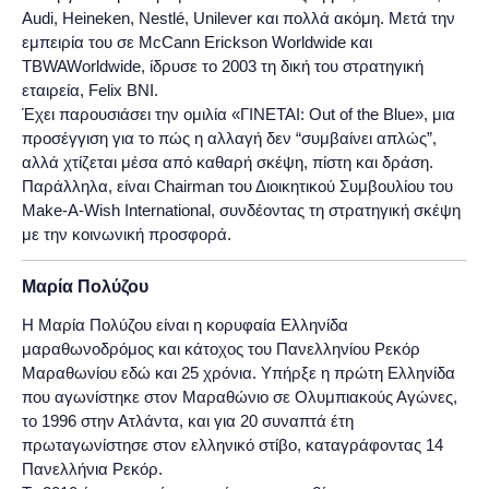
Audi, Heineken, Nestlé, Unilever και πολλά ακόμη. Μετά την
εμπειρία του σε McCann Erickson Worldwide και
TBWAWorldwide, ίδρυσε το 2003 τη δική του στρατηγική
εταιρεία, Felix BNI.
Έχει παρουσιάσει την ομιλία «ΓΙΝΕΤΑΙ: Out of the Blue», μια
προσέγγιση για το πώς η αλλαγή δεν “συμβαίνει απλώς”,
αλλά χτίζεται μέσα από καθαρή σκέψη, πίστη και δράση.
Παράλληλα, είναι Chairman του Διοικητικού Συμβουλίου του
Make-A-Wish International, συνδέοντας τη στρατηγική σκέψη
με την κοινωνική προσφορά.
Μαρία Πολύζου
Η Μαρία Πολύζου είναι η κορυφαία Ελληνίδα
μαραθωνοδρόμος και κάτοχος του Πανελληνίου Ρεκόρ
Μαραθωνίου εδώ και 25 χρόνια. Υπήρξε η πρώτη Ελληνίδα
που αγωνίστηκε στον Μαραθώνιο σε Ολυμπιακούς Αγώνες,
το 1996 στην Ατλάντα, και για 20 συναπτά έτη
πρωταγωνίστησε στον ελληνικό στίβο, καταγράφοντας 14
Πανελλήνια Ρεκόρ.