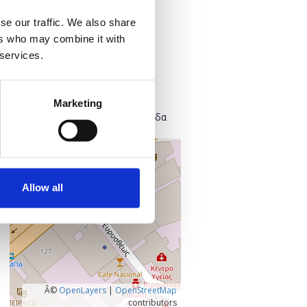
Προσθήκη στο ημερολόγιό σας
se our traffic. We also share
ers who may combine it with
Πού;
 services.
Found.ation
Ευρυσθέως 2
118 54 Αθήνα
Marketing
Κεντρικός Τομέας Αθηνών, Ελλάδα
+
–
Allow all
Â©
OpenLayers
|
OpenStreetMap
contributors