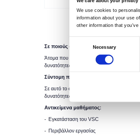
We care about your privacy
We use cookies to personalis
information about your use of
other information that you’ve
Consent
Σε ποιούς απευθύνεται:
Necessary
Selection
Άτομα που επιθυμούν να γνωρίσουν το περι
δυνατότητες που προσφέρει.
Σύντομη περιγραφή:
Σε αυτό το σεμινάριο θα εμβαθύνουμε στα ε
δυνατότητες που παρέχει στους developers
Αντικείμενα μαθήματος:
- Εγκατάσταση του VSC
- Περιβάλλον εργασίας