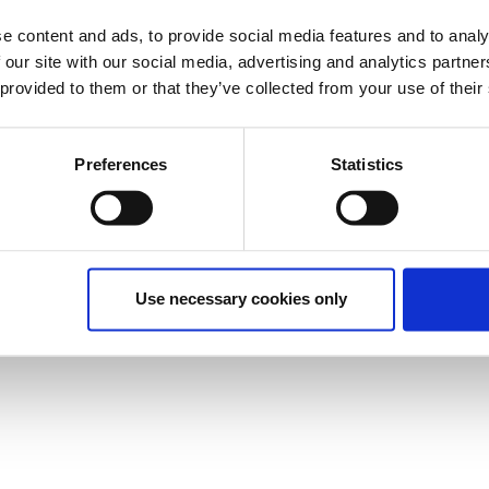
έχει λήξει.
e content and ads, to provide social media features and to analy
 our site with our social media, advertising and analytics partn
 provided to them or that they’ve collected from your use of their
Preferences
Statistics
βάλλον εργασίας του Visual Studio Code και τις
Use necessary cookies only
ργαλεία και το περιβάλλον του Visual Studio Code και τις
.