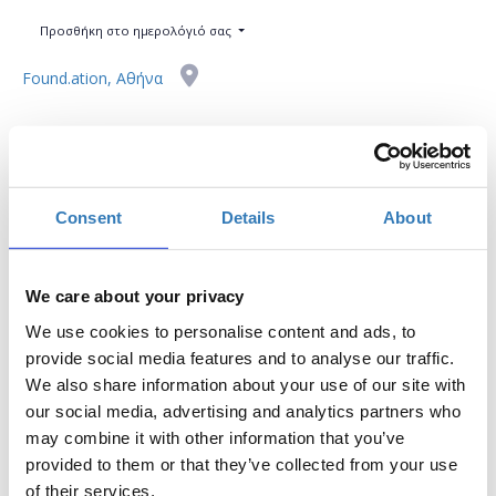
Προσθήκη στο ημερολόγιό σας
Found.ation, Αθήνα
Η περίοδος εγγραφών έχει λήξει.
Συμμετοχή
Consent
Details
About
We care about your privacy
We use cookies to personalise content and ads, to
Η δημιουργία ενός θέματος για το WordPress είναι πιο
provide social media features and to analyse our traffic.
εύκολη από ποτέ στις μέρες μας (θεωρητικά, ένα αρχείο
We also share information about your use of our site with
index.php και ένα αρχείο style.css είναι το μόνο που
our social media, advertising and analytics partners who
χρειάζεστε!). Αλλά αν σκοπεύετε να δημιουργήσετε ένα
may combine it with other information that you’ve
καλό θέμα, θα χρειαστεί να έχετε σωστές βάσεις. Σε αυτό
provided to them or that they’ve collected from your use
το μάθημα θα δούμε τις βασικές πρακτικές για το πως
of their services.