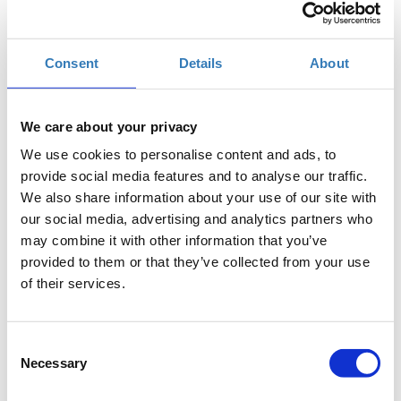
Πότε;
Δευτέρα, 2 Οκτωβρίου 2017
10:30 πμ
Consent
Details
About
Προσθήκη στο ημερολόγιό σας
Found.ation, Αθήνα
We care about your privacy
We use cookies to personalise content and ads, to
provide social media features and to analyse our traffic.
Η περίοδος εγγραφών έχει λήξει.
Συμμετοχή
We also share information about your use of our site with
our social media, advertising and analytics partners who
may combine it with other information that you’ve
provided to them or that they’ve collected from your use
of their services.
Το σεμινάριο έχει ως στόχο να μάθει στους
Consent
συμμετέχοντες πώς μπορούν να δημιουργήσουν με
Necessary
Selection
ευκολία αλλά και αποτελεσματικότητα περιεχόμενο,
στην πλατφόρμα του WordPress, να οργανώσουν το