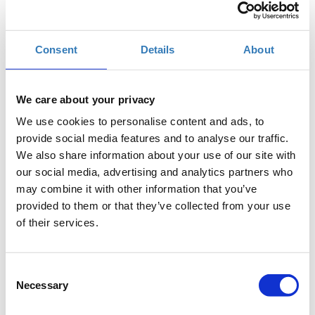
Πότε;
Δευτέρα, 20 Νοεμβρίου 2017
10:30 πμ
Consent
Details
About
Προσθήκη στο ημερολόγιό σας
Found.ation, Αθήνα
We care about your privacy
We use cookies to personalise content and ads, to
provide social media features and to analyse our traffic.
Η περίοδος εγγραφών έχει λήξει.
Συμμετοχή
We also share information about your use of our site with
our social media, advertising and analytics partners who
may combine it with other information that you’ve
provided to them or that they’ve collected from your use
of their services.
Το σεμινάριο έχει ως στόχο να μάθει στους
Consent
συμμετέχοντες πώς μπορούν να δημιουργήσουν με
Necessary
Selection
ευκολία αλλά και αποτελεσματικότητα περιεχόμενο,
στην πλατφόρμα του WordPress, να οργανώσουν το