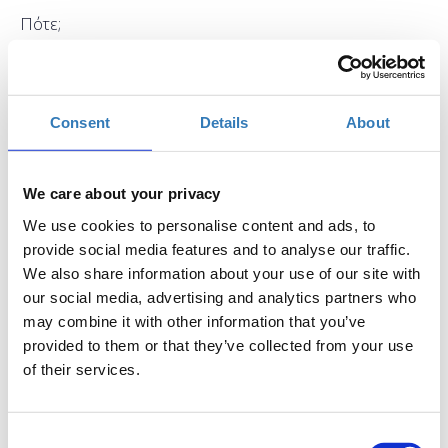
Πότε;
Τρίτη, 18 Ιουλίου 2017
10:30 πμ
Προσθήκη στο ημερολόγιό σας
Consent
Details
About
Found.ation, Αθήνα
We care about your privacy
Η περίοδος εγγραφών έχει λήξει.
Συμμετοχή
We use cookies to personalise content and ads, to
provide social media features and to analyse our traffic.
We also share information about your use of our site with
our social media, advertising and analytics partners who
may combine it with other information that you’ve
provided to them or that they’ve collected from your use
of their services.
Το σεμινάριο έχει ως στόχο να μάθει στους
συμμετέχοντες πώς μπορούν να δημιουργήσουν με
ευκολία αλλά και αποτελεσματικότητα περιεχόμενο,
Consent
στην πλατφόρμα του WordPress, να οργανώσουν το