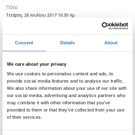
Πότε;
Τετάρτη, 26 Ιουλίου 2017
10:30 πμ
Προσθήκη στο ημερολόγιό σας
Found.ation, Αθήνα
Consent
Details
About
Η περίοδος εγγραφών έχει λήξει.
Συμμετοχή
We care about your privacy
We use cookies to personalise content and ads, to
provide social media features and to analyse our traffic.
We also share information about your use of our site with
our social media, advertising and analytics partners who
may combine it with other information that you’ve
sold out!
άνοιξε νέο
!
provided to them or that they’ve collected from your use
of their services.
Το σεμινάριο έχει ως στόχο να μάθει στους
συμμετέχοντες πώς μπορούν να δημιουργήσουν με