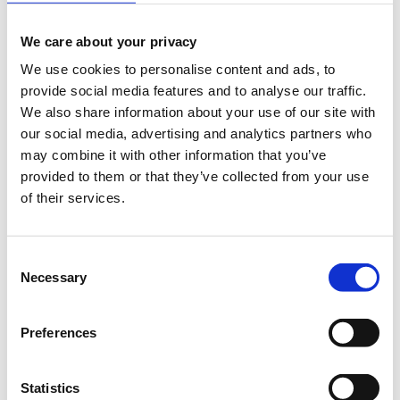
We care about your privacy
We use cookies to personalise content and ads, to
provide social media features and to analyse our traffic.
Το σεμινάριο έχει ως στόχο να μάθει στους
We also share information about your use of our site with
συμμετέχοντες πώς μπορούν να δημιουργήσουν με
our social media, advertising and analytics partners who
ευκολία αλλά και αποτελεσματικότητα περιεχόμενο,
may combine it with other information that you’ve
στην πλατφόρμα του WordPress, να οργανώσουν το
provided to them or that they’ve collected from your use
σκελετό του site τους, να διαμορφώνουν και να
of their services.
προσαρμόζουν περιεχόμενο ανάλογα με τις ανάγκες
τους.
Consent
Τα μαθήματα γίνονται μόνο με φυσική παρουσία.
Necessary
Selection
Διάρκεια προγράμματος: 3 ώρες.
Στο
Found.ation
Preferences
Η εκδήλωση γίνεται
με την υποστήριξη της
"
Microsoft
Ελλάς"
και η
συμμετοχή για το κοινό
Statistics