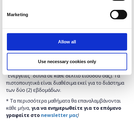
είναι δωρεάν.
* Τα μαθήματα γίνονται μόνο με φυσική παρουσία.
Marketing
* Τα μαθήματα με το ίδιο τίτλο έχουν και το ίδιο
περιεχόμενο, οπότε επιλέξτε να κάνετε έγγραφή
μόνο σε ένα, αυτό που σας βολεύει περισσότερο σε
Allow all
ώρες και ημέρες.
* Μετά το τέλος τον μαθημάτων και αφού το έχετε
παρακολουθήσει μπορείτε να εκτυπώσετε τα
Use necessary cookies only
πιστοποιητικά ​σας στο
MyTickets
(Επιλέγοντας
"Ενέργειες" δίπλα σε κάθε δελτίο εισόδου σας). Τα
πιστοποιητικά είναι διαθέσιμα εκεί για το διάστημα
των δύο (2) εβδομάδων.
* Τα περισσότερα μαθήματα θα επαναλαμβάνονται
κάθε μήνα,
για να ενημερωθείτε για το επόμενο
γραφείτε στο
newsletter μας
!