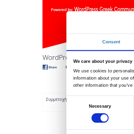
Consent
WordPress: Introduction to C
We care about your privacy
We use cookies to personalis
information about your use of
other information that you’ve
Συμμετοχή
Consent
Necessary
Selection