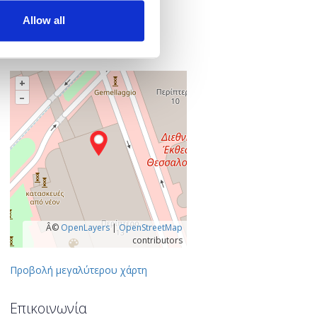
ΔΕΘ Helexpo
Εγνατία 154
Allow all
546 36 Θεσσαλονίκη
Θεσσαλονίκη, Ελλάδα
+
–
Â©
OpenLayers
|
OpenStreetMap
contributors
Προβολή μεγαλύτερου χάρτη
Επικοινωνία