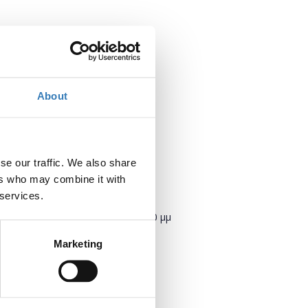
About
se our traffic. We also share
ers who may combine it with
Πότε;
 services.
Τρίτη, 11 Σεπτεμβρίου 2018
4:00 μμ
Marketing
Προσθήκη στο ημερολόγιό σας
Πού;