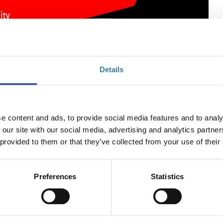
Details
ontent Management (TIF)
e content and ads, to provide social media features and to analy
 our site with our social media, advertising and analytics partn
 provided to them or that they’ve collected from your use of their
Ποσότητα
Η περίοδος εγγραφών
έχει λήξει.
Preferences
Statistics