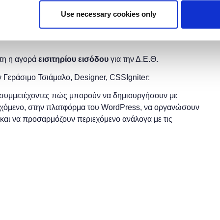
Use necessary cookies only
ο της
Διεθνούς Έκθεσης Θεσσαλονίκης
(
Δ.Ε.Θ.
).
ητη η αγορά
εισιτηρίου εισόδου
για την Δ.Ε.Θ.
ν Γεράσιμο
Τσιάμαλο,
Designer, CSSIgniter:
υς συμμετέχοντες πώς μπορούν να δημιουργήσουν με
ιεχόμενο, στην πλατφόρμα του WordPress, να οργανώσουν
ν και να προσαρμόζουν περιεχόμενο ανάλογα με τις