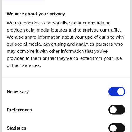
We care about your privacy
We use cookies to personalise content and ads, to
provide social media features and to analyse our traffic.
Το σεμινάριο έχει ως στόχο να μάθει στους
We also share information about your use of our site with
συμμετέχοντες πώς μπορούν να δημιουργήσουν με
our social media, advertising and analytics partners who
ευκολία αλλά και αποτελεσματικότητα περιεχόμενο,
may combine it with other information that you’ve
στην πλατφόρμα του WordPress, να οργανώσουν το
provided to them or that they’ve collected from your use
σκελετό του site τους, να διαμορφώνουν και να
of their services.
προσαρμόζουν περιεχόμενο ανάλογα με τις ανάγκες
τους.
Consent
Τα μαθήματα γίνονται μόνο με φυσική παρουσία.
Necessary
Selection
Διάρκεια προγράμματος: 3 ώρες.
Στο
Found.ation
Preferences
Η εκδήλωση γίνεται
με την υποστήριξη της
"
Microsoft
Ελλάς"
και η
συμμετοχή για το κοινό
Statistics