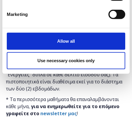
είναι δωρεάν.
* Τα μαθήματα γίνονται μόνο με φυσική παρουσία.
Marketing
* Τα μαθήματα με το ίδιο τίτλο έχουν και το ίδιο
περιεχόμενο, οπότε επιλέξτε να κάνετε έγγραφή
μόνο σε ένα, αυτό που σας βολεύει περισσότερο σε
Allow all
ώρες και ημέρες.
* Μετά το τέλος τον μαθημάτων και αφού το έχετε
παρακολουθήσει μπορείτε να εκτυπώσετε τα
Use necessary cookies only
πιστοποιητικά ​σας στο
MyTickets
(Επιλέγοντας
"Ενέργειες" δίπλα σε κάθε δελτίο εισόδου σας). Τα
πιστοποιητικά είναι διαθέσιμα εκεί για το διάστημα
των δύο (2) εβδομάδων.
* Τα περισσότερα μαθήματα θα επαναλαμβάνονται
κάθε μήνα,
για να ενημερωθείτε για το επόμενο
γραφείτε στο
newsletter μας
!