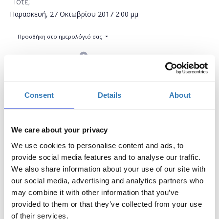
Πότε;
Παρασκευή, 27 Οκτωβρίου 2017
2:00 μμ
Προσθήκη στο ημερολόγιό σας
Found.ation, Αθήνα
Η περίοδος εγγραφών έχει λήξει.
Συμμετοχή
Consent
Details
About
We care about your privacy
We use cookies to personalise content and ads, to
provide social media features and to analyse our traffic.
We also share information about your use of our site with
Η δημιουργία ενός θέματος για το WordPress είναι
our social media, advertising and analytics partners who
πιο εύκολη από ποτέ στις μέρες μας (θεωρητικά, ένα
may combine it with other information that you’ve
αρχείο index.php και ένα αρχείο style.css είναι το
provided to them or that they’ve collected from your use
μόνο που χρειάζεστε!). Αλλά αν σκοπεύετε να
of their services.