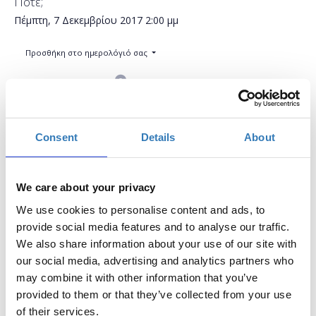
Πότε;
Πέμπτη, 7 Δεκεμβρίου 2017
2:00 μμ
Προσθήκη στο ημερολόγιό σας
Found.ation, Αθήνα
Η περίοδος εγγραφών έχει λήξει.
Συμμετοχή
Consent
Details
About
We care about your privacy
We use cookies to personalise content and ads, to
provide social media features and to analyse our traffic.
We also share information about your use of our site with
Η δημιουργία ενός θέματος για το WordPress είναι
our social media, advertising and analytics partners who
πιο εύκολη από ποτέ στις μέρες μας (θεωρητικά, ένα
may combine it with other information that you’ve
αρχείο index.php και ένα αρχείο style.css είναι το
provided to them or that they’ve collected from your use
μόνο που χρειάζεστε!). Αλλά αν σκοπεύετε να
of their services.