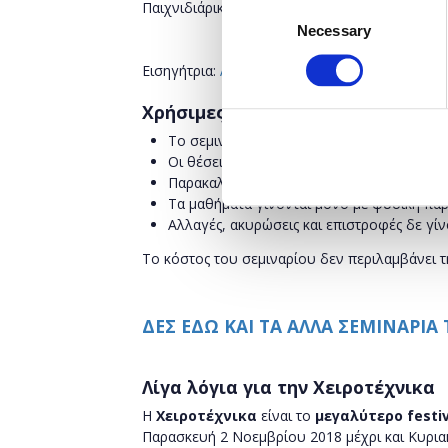
Consent
Παιχνιδιάρικες χιονόμπαλες από γυάλινα βάζα 
Necessary
Selection
Εισηγήτρια:
Λίτσα Τζίκα
Κωδικός σεμιναρίου: C
Χρήσιμες Πληροφορίες
Το σεμινάριο διαρκεί 1 ώρα.
Οι θέσεις είναι περιορισμένες.
Παρακαλώ να βρίσκεστε στο χώρο 15’ πριν
Τα μαθήματα γίνονται μόνο με φυσική παρ
Αλλαγές, ακυρώσεις και επιστροφές δε γίν
Το κόστος του σεμιναρίου δεν περιλαμβάνει τ
ΔΕΣ ΕΔΩ ΚΑΙ ΤΑ ΑΛΛΑ ΣΕΜΙΝΑΡΙΑ
Λίγα λόγια για την Χειροτέχνικα
Η
Χειροτέχνικα
είναι το
μεγαλύτερο festi
Παρασκευή 2 Νοεμβρίου 2018 μέχρι και Κυρι