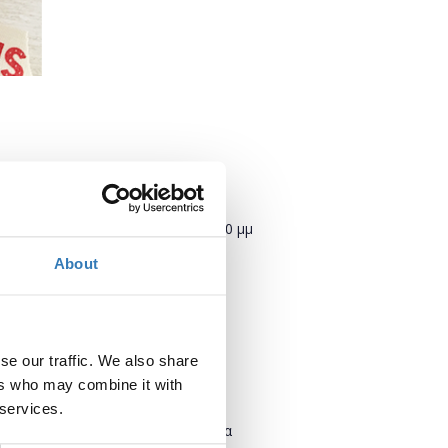
Πότε;
Σάββατο, 3 Νοεμβρίου 2018
3:30 μμ
About
Προσθήκη στο ημερολόγιό σας
Πού;
se our traffic. We also share
Helexpo - Maroussi
ers who may combine it with
Λεωφόρος Κηφισίας 39
151 23 Μαρούσι
 services.
Βόρειος Τομέας Αθηνών, Ελλάδα