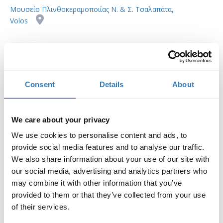
Μουσείο Πλινθοκεραμοποιίας Ν. & Σ. Τσαλαπάτα,
Volos
€25,00
Η περίοδος
Κόστος Σεμιναρίου
Στην τιμή περιλαμβάνονται
εγγραφών έχει
όλα τα υλικά
λήξει.
Consent
Details
About
We care about your privacy
We use cookies to personalise content and ads, to
provide social media features and to analyse our traffic.
Λίγα λόγια για το σεμινάριο
We also share information about your use of our site with
our social media, advertising and analytics partners who
Μαθαίνουμε τις βασικές αρχές της καλλιγραφίας
χρησιμοποιώντας μαρκαδόρους-πινέλα (brushpens) από την
may combine it with other information that you’ve
Pentel
.
provided to them or that they’ve collected from your use
of their services.
Μέσω ειδικής μεθόδου, επιτυγχάνεται γρήγορο και κομψό