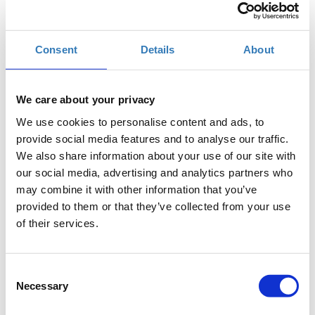
Περιγραφή
+
Η περίοδος εγγραφών έχει λήξει.
Συμμετοχή
Consent
Details
About
We care about your privacy
We use cookies to personalise content and ads, to
Το Ευρωπαϊκό Μαθητικό Εθελοντικό Δίκτυο
provide social media features and to analyse our traffic.
“
YouSmile
”
We also share information about your use of our site with
our social media, advertising and analytics partners who
και
«Το Χαμόγελο του Παιδιού»
,
may combine it with other information that you’ve
provided to them or that they’ve collected from your use
με ενθουσιασμό σας προσκαλούν σε μια
of their services.
ξεχωριστή και συγκινητική εκδήλωση, με
βασικούς πρωταγωνιστές τα Παιδιά.
Consent
Necessary
Selection
Τα 10α Μαθητικά Βραβεία “
YouSmile
Awards
”,