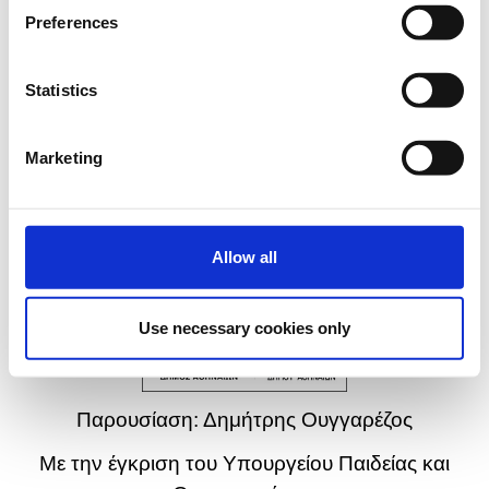
θα πραγματοποιηθούν την
Preferences
Τρίτη 7 Ιουλίου 2026 στις 19:00μ.μ.
Statistics
στο Αεριοφυλάκιο 1 - Αμφιθέατρο «Μιλτιάδης
Έβερτ» /
Gasholder
1 –
Auditorium
“
Miltiadis
Marketing
Evert
”, στην Τεχνόπολη Δήμου Αθηναίων /
Technopolis
City
of
Athens
(είσοδος από
Πειραιώς)
Allow all
Use necessary cookies only
Παρουσίαση: Δημήτρης Ουγγαρέζος
Με την έγκριση του Υπουργείου Παιδείας και